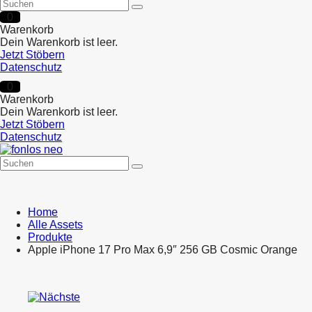
0
Warenkorb
Dein Warenkorb ist leer.
Jetzt Stöbern
Datenschutz
0
Warenkorb
Dein Warenkorb ist leer.
Jetzt Stöbern
Datenschutz
Home
Alle Assets
Produkte
Apple iPhone 17 Pro Max 6,9″ 256 GB Cosmic Orange
Product
Apple
navigation
iPhone
Apple
17
iPhone
Pro