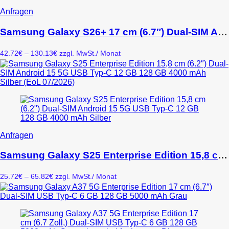
Dieses
Anfragen
Produkt
weist
Samsung Galaxy S26+ 17 cm (6.7″) Dual-SIM Android 16.0 5G USB Typ-C 12 GB 256 GB 4900 mAh Schwarz
mehrere
Varianten
Preisspanne:
42.72
€
–
130.13
€
zzgl. MwSt.
/ Monat
auf.
42.72€
Die
bis
Optionen
130.13€
können
auf
der
Produktseite
gewählt
werden
Dieses
Anfragen
Produkt
weist
Samsung Galaxy S25 Enterprise Edition 15,8 cm (6.2″) Dual-SIM Android 15 5G USB Typ-C 12 GB 128 GB 4000 mAh Silber (EoL 07/2026)
mehrere
Varianten
Preisspanne:
25.72
€
–
65.82
€
zzgl. MwSt.
/ Monat
auf.
25.72€
Die
bis
Optionen
65.82€
können
auf
der