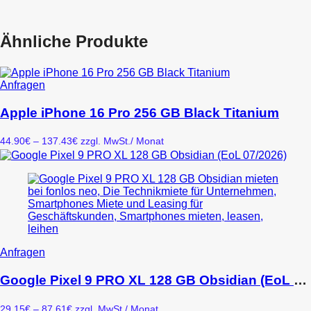
Ähnliche Produkte
Dieses
Anfragen
Produkt
weist
Apple iPhone 16 Pro 256 GB Black Titanium
mehrere
Varianten
Preisspanne:
44.90
€
–
137.43
€
zzgl. MwSt.
/ Monat
auf.
44.90€
Die
bis
Optionen
137.43€
können
auf
der
Produktseite
gewählt
werden
Dieses
Anfragen
Produkt
weist
Google Pixel 9 PRO XL 128 GB Obsidian (EoL 07/2026)
mehrere
Varianten
Preisspanne:
29.15
€
–
87.61
€
zzgl. MwSt.
/ Monat