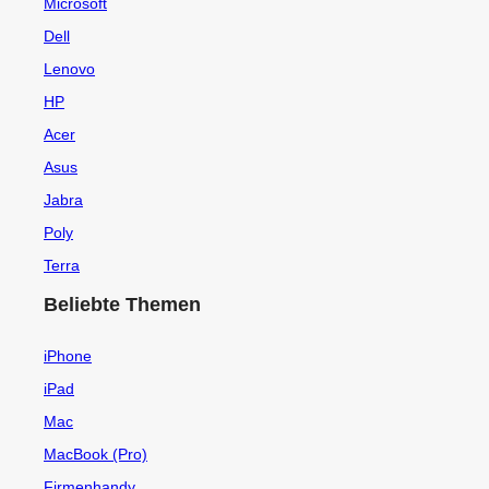
Microsoft
Dell
Lenovo
HP
Acer
Asus
Jabra
Poly
Terra
Beliebte Themen
iPhone
iPad
Mac
MacBook (Pro)
Firmenhandy