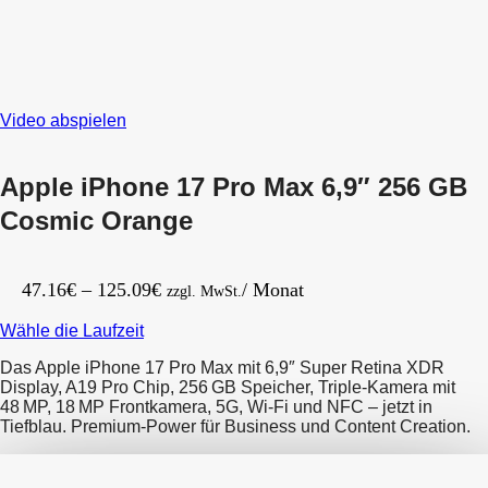
17
Max
Pro
6,9″
Max
1
6,9″
TB
256
Tiefblau
GB
Video abspielen
Silber
Apple iPhone 17 Pro Max 6,9″ 256 GB
Cosmic Orange
Preisspanne:
47.16
€
–
125.09
€
/ Monat
zzgl. MwSt.
47.16€
Wähle die Laufzeit
bis
125.09€
Das Apple iPhone 17 Pro Max mit 6,9″ Super Retina XDR
Display, A19 Pro Chip, 256 GB Speicher, Triple-Kamera mit
48 MP, 18 MP Frontkamera, 5G, Wi-Fi und NFC – jetzt in
Tiefblau. Premium-Power für Business und Content Creation.