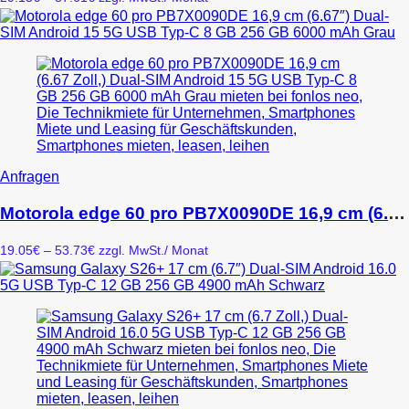
auf.
29.15€
Die
bis
Optionen
87.61€
können
auf
der
Produktseite
gewählt
werden
Dieses
Anfragen
Produkt
weist
Motorola edge 60 pro PB7X0090DE 16,9 cm (6.67″) Dual-SIM Android 15 5G USB Typ-C 8 GB 256 GB 6000 mAh Grau
mehrere
Varianten
Preisspanne:
19.05
€
–
53.73
€
zzgl. MwSt.
/ Monat
auf.
19.05€
Die
bis
Optionen
53.73€
können
auf
der
Produktseite
gewählt
werden