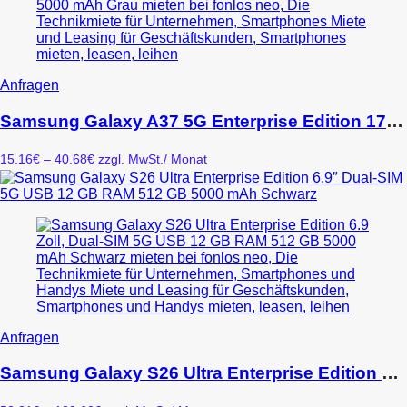
Produktseite
gewählt
werden
Dieses
Anfragen
Produkt
weist
Samsung Galaxy A37 5G Enterprise Edition 17 cm (6.7″) Dual-SIM USB Typ-C 6 GB 128 GB 5000 mAh Grau
mehrere
Varianten
Preisspanne:
15.16
€
–
40.68
€
zzgl. MwSt.
/ Monat
auf.
15.16€
Die
bis
Optionen
40.68€
können
auf
der
Produktseite
gewählt
werden
Dieses
Anfragen
Produkt
weist
Samsung Galaxy S26 Ultra Enterprise Edition 6.9″ Dual-SIM 5G USB 12 GB RAM 512 GB 5000 mAh Schwarz
mehrere
Varianten