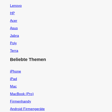
Lenovo
HP
Acer
Asus
Jabra
Poly
Terra
Beliebte Themen
iPhone
iPad
Mac
MacBook (Pro)
Firmenhandy
Android Firmengeräte