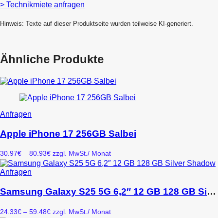
> Technikmiete anfragen
Hinweis: Texte auf dieser Produktseite wurden teilweise KI-generiert.
Ähnliche Produkte
Dieses
Anfragen
Produkt
weist
Apple iPhone 17 256GB Salbei
mehrere
Varianten
Preisspanne:
30.97
€
–
80.93
€
zzgl. MwSt.
/ Monat
auf.
30.97€
Die
bis
Dieses
Anfragen
Optionen
80.93€
Produkt
können
weist
Samsung Galaxy S25 5G 6,2″ 12 GB 128 GB Silver Shadow
auf
mehrere
der
Varianten
Produktseite
Preisspanne:
24.33
€
–
59.48
€
zzgl. MwSt.
/ Monat
auf.