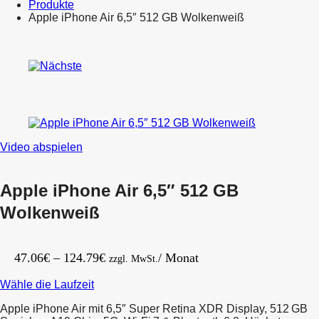
Produkte
Apple iPhone Air 6,5″ 512 GB Wolkenweiß
Product
Apple
navigation
iPhone
Apple
Air
iPhone
6,5″
Air
512
6,5″
GB
256
Lichtgold
GB
Schwarz
Video abspielen
Apple iPhone Air 6,5″ 512 GB
Wolkenweiß
Preisspanne:
47.06
€
–
124.79
€
/ Monat
zzgl. MwSt.
47.06€
Wähle die Laufzeit
bis
124.79€
Apple iPhone Air mit 6,5″ Super Retina XDR Display, 512 GB