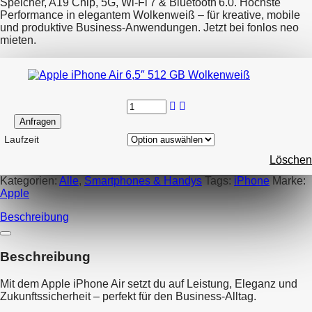
Speicher, A19 Chip, 5G, Wi-Fi 7 & Bluetooth 6.0. Höchste
Performance in elegantem Wolkenweiß – für kreative, mobile
und produktive Business-Anwendungen. Jetzt bei fonlos neo
mieten.
Anfragen
Laufzeit
Löschen
Kategorien:
Alle
,
Smartphones & Handys
Tags:
iPhone
Marke:
Apple
Beschreibung
Beschreibung
Mit dem Apple iPhone Air setzt du auf Leistung, Eleganz und
Zukunftssicherheit – perfekt für den Business-Alltag.