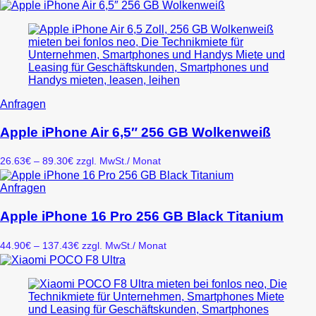
gewählt
24.33€
Die
werden
bis
Optionen
59.48€
können
auf
der
Produktseite
gewählt
werden
Dieses
Anfragen
Produkt
weist
Apple iPhone Air 6,5″ 256 GB Wolkenweiß
mehrere
Varianten
Preisspanne:
26.63
€
–
89.30
€
zzgl. MwSt.
/ Monat
auf.
26.63€
Die
bis
Dieses
Anfragen
Optionen
89.30€
Produkt
können
weist
Apple iPhone 16 Pro 256 GB Black Titanium
auf
mehrere
der
Varianten
Produktseite
Preisspanne:
44.90
€
–
137.43
€
zzgl. MwSt.
/ Monat
auf.
gewählt
44.90€
Die
werden
bis
Optionen
137.43€
können
auf
der