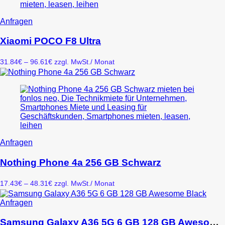
Produktseite
gewählt
Dieses
Anfragen
werden
Produkt
weist
Xiaomi POCO F8 Ultra
mehrere
Varianten
Preisspanne:
31.84
€
–
96.61
€
zzgl. MwSt.
/ Monat
auf.
31.84€
Die
bis
Optionen
96.61€
können
auf
der
Produktseite
gewählt
werden
Dieses
Anfragen
Produkt
weist
Nothing Phone 4a 256 GB Schwarz
mehrere
Varianten
Preisspanne:
17.43
€
–
48.31
€
zzgl. MwSt.
/ Monat
auf.
17.43€
Die
bis
Dieses
Anfragen
Optionen
48.31€
Produkt
können
weist
Samsung Galaxy A36 5G 6 GB 128 GB Awesome Black
auf