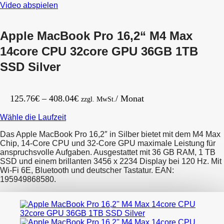
Video abspielen
Apple MacBook Pro 16,2“ M4 Max
14core CPU 32core GPU 36GB 1TB
SSD Silver
Preisspanne:
125.76
€
–
408.04
€
/ Monat
zzgl. MwSt.
125.76€
Wähle die Laufzeit
bis
408.04€
Das Apple MacBook Pro 16,2″ in Silber bietet mit dem M4 Max
Chip, 14‑Core CPU und 32‑Core GPU maximale Leistung für
anspruchsvolle Aufgaben. Ausgestattet mit 36 GB RAM, 1 TB
SSD und einem brillanten 3456 x 2234 Display bei 120 Hz. Mit
Wi‑Fi 6E, Bluetooth und deutscher Tastatur. EAN:
195949868580.