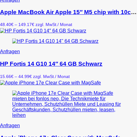
Produkt
weist
Apple MacBook Air Apple 15″ M5 chip with 10core CPU and 10core GPU 16GB 512GB SSD Midnight
mehrere
Varianten
Preisspanne:
48.40
€
–
149.17
€
zzgl. MwSt.
/ Monat
auf.
48.40€
Die
bis
Optionen
149.17€
können
auf
Dieses
Anfragen
der
Produkt
Produktseite
weist
HP Fortis 14 G10 14″ 64 GB Schwarz
gewählt
mehrere
werden
Varianten
Preisspanne:
15.66
€
–
44.99
€
zzgl. MwSt.
/ Monat
auf.
15.66€
Die
bis
Optionen
44.99€
können
auf
der
Produktseite
gewählt
werden
Dieses
Anfragen
Produkt
weist