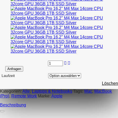
Anfragen
Laufzeit
Löschen
Kategorien:
Alle
,
Laptops & Notebooks
Tags:
Mac
,
MacBook
(Pro)
,
Remote Work
Marke:
Apple
Beschreibung