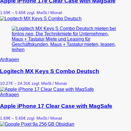
Apple iPhone 17e Clear Case with MagSafe
mehrere
Varianten
Preisspanne:
1.69
€
–
5.65
€
zzgl. MwSt.
/ Monat
auf.
1.69€
Die
bis
Optionen
5.65€
können
auf
der
Produktseite
gewählt
werden
Dieses
Anfragen
Produkt
weist
Logitech MX Keys S Combo Deutsch
mehrere
Varianten
Preisspanne:
10.27
€
–
24.31
€
zzgl. MwSt.
/ Monat
auf.
10.27€
Die
bis
Dieses
Anfragen
Optionen
24.31€
Produkt
können
weist
Apple iPhone 17 Clear Case with MagSafe
auf
mehrere
der
Varianten
Produktseite
Preisspanne:
1.69
€
–
5.65
€
zzgl. MwSt.
/ Monat
auf.
gewählt
1.69€
Die
werden
bis