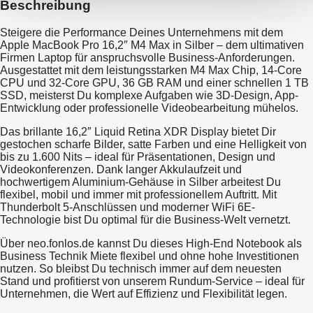
Beschreibung
Steigere die Performance Deines Unternehmens mit dem
Apple MacBook Pro 16,2″ M4 Max in Silber – dem ultimativen
Firmen Laptop für anspruchsvolle Business-Anforderungen.
Ausgestattet mit dem leistungsstarken M4 Max Chip, 14-Core
CPU und 32-Core GPU, 36 GB RAM und einer schnellen 1 TB
SSD, meisterst Du komplexe Aufgaben wie 3D-Design, App-
Entwicklung oder professionelle Videobearbeitung mühelos.
Das brillante 16,2″ Liquid Retina XDR Display bietet Dir
gestochen scharfe Bilder, satte Farben und eine Helligkeit von
bis zu 1.600 Nits – ideal für Präsentationen, Design und
Videokonferenzen. Dank langer Akkulaufzeit und
hochwertigem Aluminium-Gehäuse in Silber arbeitest Du
flexibel, mobil und immer mit professionellem Auftritt. Mit
Thunderbolt 5-Anschlüssen und moderner WiFi 6E-
Technologie bist Du optimal für die Business-Welt vernetzt.
Über neo.fonlos.de kannst Du dieses High-End Notebook als
Business Technik Miete flexibel und ohne hohe Investitionen
nutzen. So bleibst Du technisch immer auf dem neuesten
Stand und profitierst von unserem Rundum-Service – ideal für
Unternehmen, die Wert auf Effizienz und Flexibilität legen.