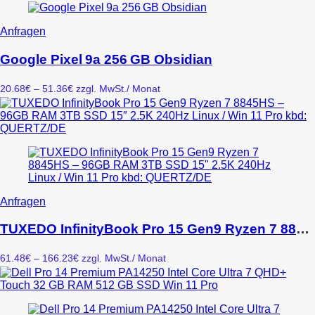
Optionen
5.65€
können
auf
Dieses
Anfragen
der
Produkt
Produktseite
weist
Google Pixel 9a 256 GB Obsidian
gewählt
mehrere
werden
Varianten
Preisspanne:
20.68
€
–
51.36
€
zzgl. MwSt.
/ Monat
auf.
20.68€
Die
bis
Optionen
51.36€
können
auf
der
Produktseite
gewählt
werden
Dieses
Anfragen
Produkt
weist
TUXEDO InfinityBook Pro 15 Gen9 Ryzen 7 8845HS – 96GB RAM 3TB SSD 15″ 2.5K 240Hz Linux / Win 11 Pro kbd: QUERTZ/DE
mehrere
Varianten
Preisspanne:
61.48
€
–
166.23
€
zzgl. MwSt.
/ Monat
auf.
61.48€
Die
bis
Optionen
166.23€
können
auf