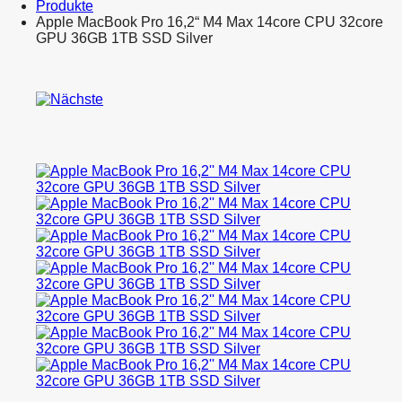
Produkte
Apple MacBook Pro 16,2“ M4 Max 14core CPU 32core
GPU 36GB 1TB SSD Silver
Product
Apple
navigation
MacBook
Apple
Pro
MacBook
14,2″
Pro
M4
16,2″
Pro
M4
12core
Max
CPU
16core
16core
CPU
GPU
40core
24GB
GPU
512GB
48GB
SSD
1TB
Silver
SSD
Silver