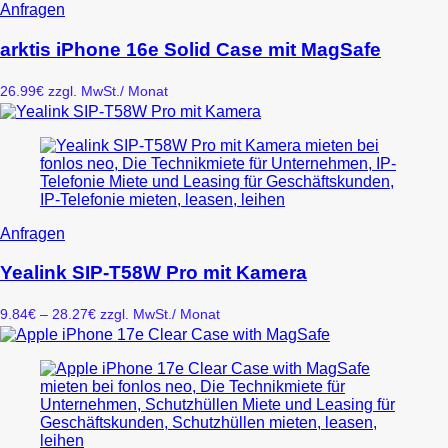
werden
Anfragen
arktis iPhone 16e Solid Case mit MagSafe
26.99
€
zzgl. MwSt.
/ Monat
Dieses
Anfragen
Produkt
weist
Yealink SIP-T58W Pro mit Kamera
mehrere
Varianten
Preisspanne:
9.84
€
–
28.27
€
zzgl. MwSt.
/ Monat
auf.
9.84€
Die
bis
Optionen
28.27€
können
auf
der
Produktseite