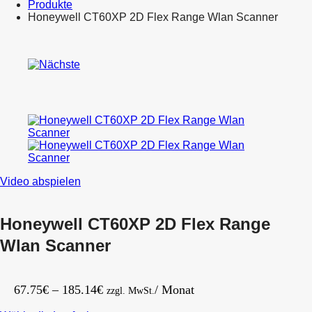
Produkte
Honeywell CT60XP 2D Flex Range Wlan Scanner
Product
ViewSonic
navigation
IFP110
Honeywell
110″
EDA52
4K
2D
Interactive
Scanner
Display
mit
mit
WLAN
HDMI,
BT
VGA,
4GB
DisplayPort
RAM
&
64GB
LAN
Video abspielen
Speicher
IP67
Honeywell CT60XP 2D Flex Range
Wlan Scanner
Preisspanne:
67.75
€
–
185.14
€
/ Monat
zzgl. MwSt.
67.75€