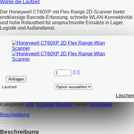
Wähle die Laufzeit
bis
185.14€
Der Honeywell CT60XP mit Flex Range 2D-Scanner bietet
erstklassige Barcode-Erfassung, schnelle WLAN-Konnektivität
und hohe Robustheit für anspruchsvolle Einsätze in Lager,
Logistik und Außendienst.
Anfragen
Laufzeit
Löschen
Kategorien:
Alle
,
Scanner Devices
Marke:
Honeywell
Beschreibung
Beschreibung