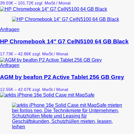
Varianten
Preisspanne:
39.03
€
–
101.72
€
zzgl. MwSt.
/ Monat
auf.
39.03€
Die
bis
Optionen
101.72€
können
auf
Dieses
Anfragen
der
Produkt
Produktseite
weist
HP Chromebook 14″ G7 CelN5100 64 GB Black
gewählt
mehrere
werden
Varianten
Preisspanne:
17.73
€
–
42.86
€
zzgl. MwSt.
/ Monat
auf.
17.73€
Die
bis
Dieses
Anfragen
Optionen
42.86€
Produkt
können
weist
AGM by beafon P2 Active Tablet 256 GB Grey
auf
mehrere
der
Varianten
Produktseite
Preisspanne:
12.55
€
–
42.07
€
zzgl. MwSt.
/ Monat
auf.
gewählt
12.55€
Die
werden
bis
Optionen
42.07€
können
auf
der
Produktseite
gewählt