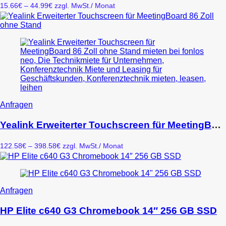
Varianten
Preisspanne:
15.66
€
–
44.99
€
zzgl. MwSt.
/ Monat
auf.
15.66€
Die
bis
Optionen
44.99€
können
auf
der
Produktseite
gewählt
werden
Dieses
Anfragen
Produkt
weist
Yealink Erweiterter Touchscreen für MeetingBoard 86 Zoll ohne Stand
mehrere
Varianten
Preisspanne:
122.58
€
–
398.58
€
zzgl. MwSt.
/ Monat
auf.
122.58€
Die
bis
Optionen
398.58€
können
auf
Dieses
Anfragen
der
Produkt
Produktseite
weist
HP Elite c640 G3 Chromebook 14″ 256 GB SSD
gewählt
mehrere
werden