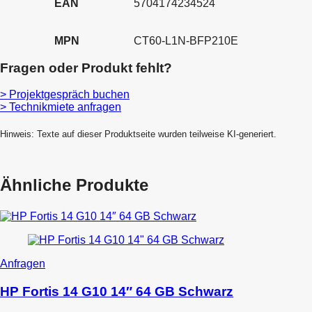
EAN
5704174234524
MPN
CT60-L1N-BFP210E
Fragen oder Produkt fehlt?
> Projektgespräch buchen
> Technikmiete anfragen
Hinweis: Texte auf dieser Produktseite wurden teilweise KI-generiert.
Ähnliche Produkte
Dieses
Anfragen
Produkt
weist
HP Fortis 14 G10 14″ 64 GB Schwarz
mehrere