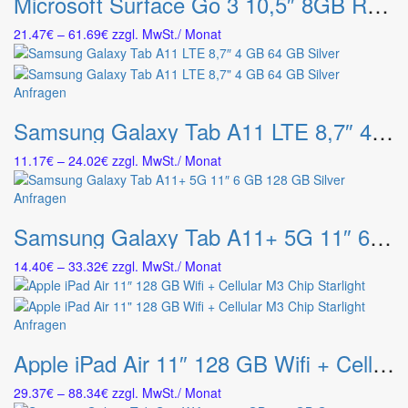
Microsoft Surface Go 3 10,5″ 8GB RAM 128GB LTE Platin
weist
mehrere
Preisspanne:
21.47
€
–
61.69
€
zzgl. MwSt.
/ Monat
Varianten
21.47€
auf.
bis
Die
61.69€
Dieses
Anfragen
Optionen
Produkt
können
Samsung Galaxy Tab A11 LTE 8,7″ 4 GB 64 GB Silver
weist
auf
mehrere
der
Preisspanne:
11.17
€
–
24.02
€
zzgl. MwSt.
/ Monat
Varianten
Produktseite
11.17€
auf.
gewählt
bis
Dieses
Anfragen
Die
werden
24.02€
Produkt
Optionen
Samsung Galaxy Tab A11+ 5G 11″ 6 GB 128 GB Silver
weist
können
mehrere
auf
Preisspanne:
14.40
€
–
33.32
€
zzgl. MwSt.
/ Monat
Varianten
der
14.40€
auf.
Produktseite
bis
Die
gewählt
33.32€
Dieses
Anfragen
Optionen
werden
Produkt
können
Apple iPad Air 11″ 128 GB Wifi + Cellular M3 Chip Starlight
weist
auf
mehrere
der
Preisspanne:
29.37
€
–
88.34
€
zzgl. MwSt.
/ Monat
Varianten
Produktseite
29.37€