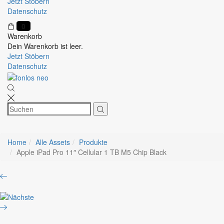
Jetzt Stöbern
Datenschutz
0
Warenkorb
Dein Warenkorb ist leer.
Jetzt Stöbern
Datenschutz
Home
Alle Assets
Produkte
Apple iPad Pro 11″ Cellular 1 TB M5 Chip Black
Product
Apple
navigation
iPad
Apple
Pro
iPad
13″
Pro
Wifi