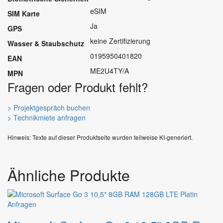
eSIM
SIM Karte
Ja
GPS
keine Zertifizierung
Wasser & Staubschutz
0195950401820
EAN
ME2U4TY/A
MPN
Fragen oder Produkt fehlt?
> Projektgespräch buchen
> Technikmiete anfragen
Hinweis: Texte auf dieser Produktseite wurden teilweise KI-generiert.
Ähnliche Produkte
Dieses
Anfragen
Produkt