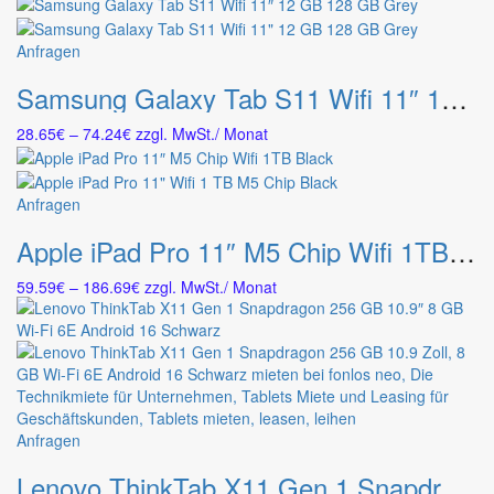
auf.
gewählt
bis
Die
werden
88.34€
Dieses
Anfragen
Optionen
Produkt
können
Samsung Galaxy Tab S11 Wifi 11″ 12 GB 128 GB Grey
weist
auf
mehrere
der
Preisspanne:
28.65
€
–
74.24
€
zzgl. MwSt.
/ Monat
Varianten
Produktseite
28.65€
auf.
gewählt
bis
Die
werden
74.24€
Dieses
Anfragen
Optionen
Produkt
können
Apple iPad Pro 11″ M5 Chip Wifi 1TB Black
weist
auf
mehrere
der
Preisspanne:
59.59
€
–
186.69
€
zzgl. MwSt.
/ Monat
Varianten
Produktseite
59.59€
auf.
gewählt
bis
Die
werden
186.69€
Optionen
können
auf
der
Dieses
Anfragen
Produktseite
Produkt
gewählt
Lenovo ThinkTab X11 Gen 1 Snapdragon 256 GB 10.9″ 8 GB Wi-Fi 6E Android 16 Schwarz
weist
werden