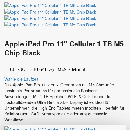
11″
1
M5
TB
Chip
M5
Cellular
Chip
1TB
Black
Silver
Apple iPad Pro 11″ Cellular 1 TB M5
Chip Black
Preisspanne:
66.73
€
–
210.64
€
/ Monat
zzgl. MwSt.
66.73€
Wähle die Laufzeit
bis
Das Apple iPad Pro 11″ der 6. Generation mit M5 Chip liefert
maximale Performance für professionelle Business-
210.64€
Anwendungen. Mit 1 TB Speicher, Wi-Fi & Cellular und dem
hochauflösenden Ultra Retina XDR Display ist es ideal für
Unternehmen, die High-End-Tablets mieten möchten – perfekt für
Kollaboration, CAD, Kreativprojekte oder anspruchsvolle
Workflows.