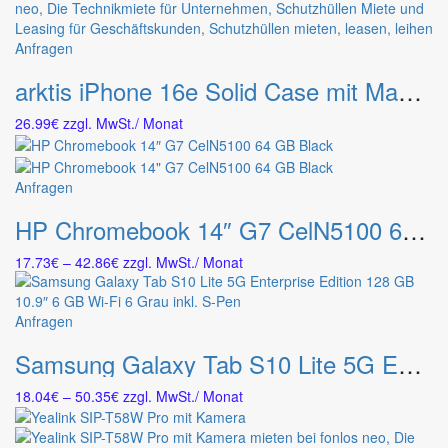
Optionen
können
Anfragen
auf
der
arktis iPhone 16e Solid Case mit MagSafe
Produktseite
gewählt
26.99
€
zzgl. MwSt.
/ Monat
werden
Dieses
Anfragen
Produkt
HP Chromebook 14″ G7 CelN5100 64 GB Black
weist
mehrere
Preisspanne:
17.73
€
–
42.86
€
zzgl. MwSt.
/ Monat
Varianten
17.73€
auf.
bis
Die
42.86€
Dieses
Anfragen
Optionen
Produkt
können
Samsung Galaxy Tab S10 Lite 5G Enterprise Edition 128 GB 10.9″ 6 GB Wi-Fi 6 Grau inkl. S-Pen
weist
auf
mehrere
der
Preisspanne:
18.04
€
–
50.35
€
zzgl. MwSt.
/ Monat
Varianten
Produktseite
18.04€
auf.
gewählt
bis
Die
werden