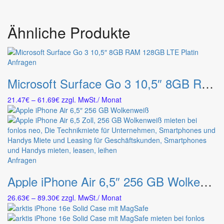
Ähnliche Produkte
Dieses
Anfragen
Produkt
Microsoft Surface Go 3 10,5″ 8GB RAM 128GB LTE Platin
weist
mehrere
Preisspanne:
21.47
€
–
61.69
€
zzgl. MwSt.
/ Monat
Varianten
21.47€
auf.
bis
Die
61.69€
Optionen
können
auf
Dieses
Anfragen
der
Produkt
Produktseite
Apple iPhone Air 6,5″ 256 GB Wolkenweiß
weist
gewählt
mehrere
werden
Preisspanne:
26.63
€
–
89.30
€
zzgl. MwSt.
/ Monat
Varianten
26.63€
auf.
bis
Die
89.30€