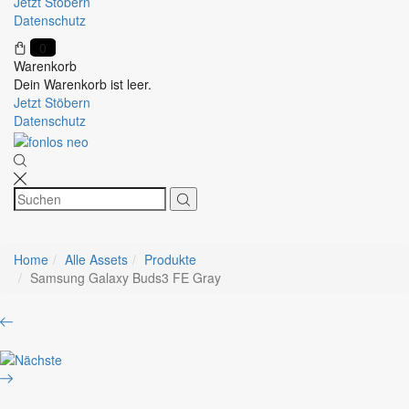
Jetzt Stöbern
Datenschutz
0
Warenkorb
Dein Warenkorb ist leer.
Jetzt Stöbern
Datenschutz
Home
Alle Assets
Produkte
Samsung Galaxy Buds3 FE Gray
Product
Samsung
navigation
Galaxy
Samsung
Buds3
Galaxy
FE
Buds3
Black