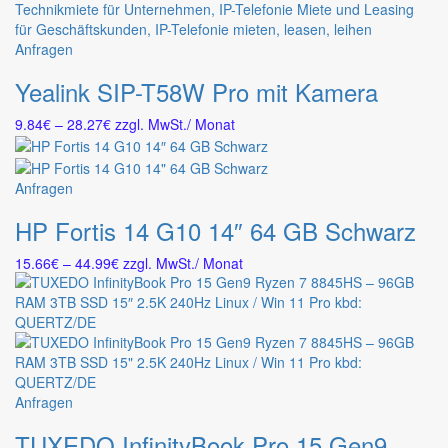
50.35€
Optionen
können
Dieses
Anfragen
auf
Produkt
der
Yealink SIP-T58W Pro mit Kamera
weist
Produktseite
mehrere
gewählt
Preisspanne:
9.84
€
–
28.27
€
zzgl. MwSt.
/ Monat
Varianten
werden
9.84€
auf.
bis
Die
28.27€
Dieses
Anfragen
Optionen
Produkt
können
HP Fortis 14 G10 14″ 64 GB Schwarz
weist
auf
mehrere
der
Preisspanne:
15.66
€
–
44.99
€
zzgl. MwSt.
/ Monat
Varianten
Produktseite
15.66€
auf.
gewählt
bis
Die
werden
44.99€
Optionen
können
auf
der
Dieses
Anfragen
Produktseite
Produkt
gewählt
TUXEDO InfinityBook Pro 15 Gen9 Ryzen 7 8845HS – 96GB RAM 3TB SSD 15″ 2.5K 240Hz Linux / Win 11 Pro kbd: QUERTZ/DE
weist
werden