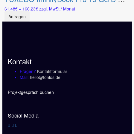
mehrere
Preisspanne:
61.48
€
–
166.23
€
zzgl. MwSt.
/ Monat
Varianten
61.48€
auf.
Anfragen
bis
Die
166.23€
Optionen
können
auf
der
Produktseite
gewählt
Kontakt
werden
Fragen?
Kontaktformular
Mail:
hello@fonlos.de
Projektgespräch buchen
Social Media