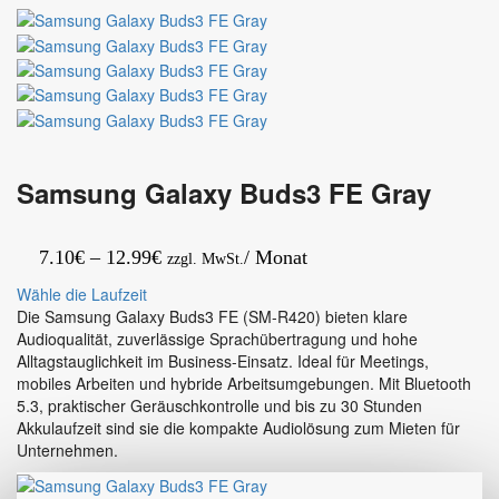
Silver
Samsung Galaxy Buds3 FE Gray
Preisspanne:
7.10
€
–
12.99
€
/ Monat
zzgl. MwSt.
7.10€
Wähle die Laufzeit
bis
Die Samsung Galaxy Buds3 FE (SM-R420) bieten klare
Audioqualität, zuverlässige Sprachübertragung und hohe
12.99€
Alltagstauglichkeit im Business-Einsatz. Ideal für Meetings,
mobiles Arbeiten und hybride Arbeitsumgebungen. Mit Bluetooth
5.3, praktischer Geräuschkontrolle und bis zu 30 Stunden
Akkulaufzeit sind sie die kompakte Audiolösung zum Mieten für
Unternehmen.