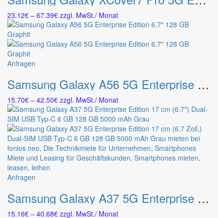
mehrere
Preisspanne:
23.12
€
–
67.39
€
zzgl. MwSt.
/ Monat
Varianten
23.12€
auf.
bis
Die
67.39€
Optionen
können
Dieses
Anfragen
auf
Produkt
der
Samsung Galaxy A56 5G Enterprise Edition 6.7″ 128 GB Graphit
weist
Produktseite
mehrere
gewählt
Preisspanne:
15.70
€
–
42.50
€
zzgl. MwSt.
/ Monat
Varianten
werden
15.70€
auf.
bis
Die
42.50€
Optionen
können
auf
der
Produktseite
Dieses
Anfragen
gewählt
Produkt
werden
Samsung Galaxy A37 5G Enterprise Edition 17 cm (6.7″) Dual-SIM USB Typ-C 6 GB 128 GB 5000 mAh Grau
weist
mehrere
Preisspanne:
15.16
€
–
40.68
€
zzgl. MwSt.
/ Monat
Varianten