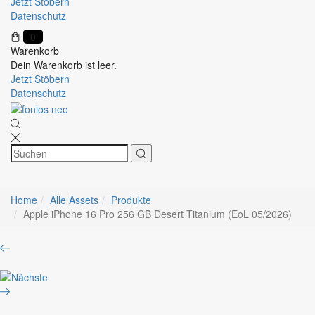
Jetzt Stöbern
Datenschutz
0
Warenkorb
Dein Warenkorb ist leer.
Jetzt Stöbern
Datenschutz
Home
Alle Assets
Produkte
Apple iPhone 16 Pro 256 GB Desert Titanium (EoL 05/2026)
Product
STARTECH.COM
navigation
4
Apple
Port
iPhone
USB
16
C