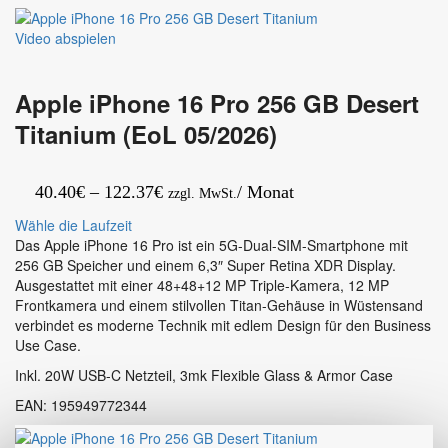
Plus
Hub
128
–
Video abspielen
GB
USB
Black
C
Titanium
auf
Apple iPhone 16 Pro 256 GB Desert
4x
USB-
Titanium (EoL 05/2026)
A
5Gbit/s
Hub
Preisspanne:
40.40
€
–
122.37
€
/ Monat
zzgl. MwSt.
mit
40.40€
Zusatzstromanschluss
Wähle die Laufzeit
bis
–
Das Apple iPhone 16 Pro ist ein 5G-Dual-SIM-Smartphone mit
USB
256 GB Speicher und einem 6,3″ Super Retina XDR Display.
122.37€
C
Ausgestattet mit einer 48+48+12 MP Triple-Kamera, 12 MP
auf
Frontkamera und einem stilvollen Titan-Gehäuse in Wüstensand
USB3.0
verbindet es moderne Technik mit edlem Design für den Business
Verteiler
Use Case.
–
Inkl. 20W USB-C Netzteil, 3mk Flexible Glass & Armor Case
Mini
USB
EAN: 195949772344
C