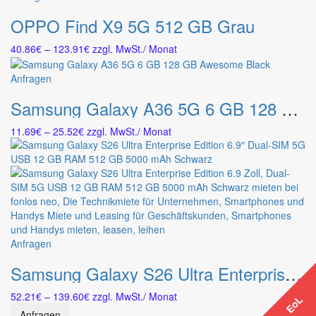
Produkt
der
OPPO Find X9 5G 512 GB Grau
weist
Produktseite
mehrere
gewählt
Preisspanne:
40.86
€
–
123.91
€
zzgl. MwSt.
/ Monat
Varianten
werden
40.86€
auf.
bis
Dieses
Anfragen
Die
123.91€
Produkt
Optionen
Samsung Galaxy A36 5G 6 GB 128 GB Awesome Black
weist
können
mehrere
auf
Preisspanne:
11.69
€
–
25.52
€
zzgl. MwSt.
/ Monat
Varianten
der
11.69€
auf.
Produktseite
bis
Die
gewählt
25.52€
Optionen
werden
können
auf
der
Produktseite
Dieses
Anfragen
gewählt
Produkt
werden
Samsung Galaxy S26 Ultra Enterprise Edition 6.9″ Dual-SIM 5G USB 12 GB RAM 512 GB 5000 mAh Schwarz
weist
mehrere
Preisspanne:
52.21
€
–
139.60
€
zzgl. MwSt.
/ Monat
Varianten
EoL
EoL
52.21€
auf.
Anfragen