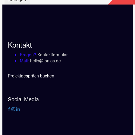
bis
Die
139.60€
Optionen
können
auf
der
Produktseite
gewählt
Kontakt
werden
Fragen?
Kontaktformular
Mail:
hello@fonlos.de
Projektgespräch buchen
Social Media