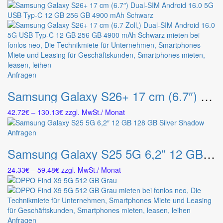
15.16€
auf.
bis
Die
40.68€
Optionen
können
auf
der
Produktseite
Dieses
Anfragen
gewählt
Produkt
werden
Samsung Galaxy S26+ 17 cm (6.7″) Dual-SIM Android 16.0 5G USB Typ-C 12 GB 256 GB 4900 mAh Schwarz
weist
mehrere
Preisspanne:
42.72
€
–
130.13
€
zzgl. MwSt.
/ Monat
Varianten
42.72€
auf.
bis
Dieses
Anfragen
Die
130.13€
Produkt
Optionen
Samsung Galaxy S25 5G 6,2″ 12 GB 128 GB Silver Shadow
weist
können
mehrere
auf
Preisspanne:
24.33
€
–
59.48
€
zzgl. MwSt.
/ Monat
Varianten
der
24.33€
auf.
Produktseite
bis
Die
gewählt
59.48€
Optionen
werden
können
Dieses
Anfragen
auf