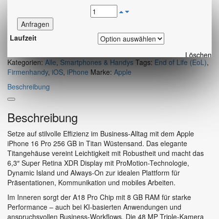
Anfragen
Laufzeit
Löschen
Kategorien:
Alle
,
Smartphones & Handys
Tags:
End of Life (EoL)
,
Firmenhandy
,
iOS
,
iPhone
Marke:
Apple
Beschreibung
Beschreibung
Setze auf stilvolle Effizienz im Business-Alltag mit dem Apple
iPhone 16 Pro 256 GB in Titan Wüstensand. Das elegante
Titangehäuse vereint Leichtigkeit mit Robustheit und macht das
6,3″ Super Retina XDR Display mit ProMotion-Technologie,
Dynamic Island und Always-On zur idealen Plattform für
Präsentationen, Kommunikation und mobiles Arbeiten.
Im Inneren sorgt der A18 Pro Chip mit 8 GB RAM für starke
Performance – auch bei KI-basierten Anwendungen und
anspruchsvollen Business-Workflows. Die 48 MP Triple-Kamera