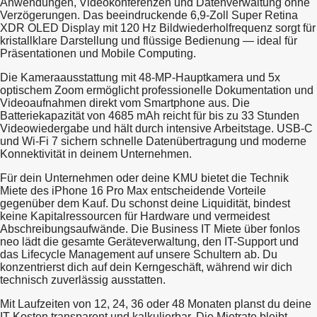
Anwendungen, Videokonferenzen und Datenverwaltung ohne
Verzögerungen. Das beeindruckende 6,9-Zoll Super Retina
XDR OLED Display mit 120 Hz Bildwiederholfrequenz sorgt für
kristallklare Darstellung und flüssige Bedienung — ideal für
Präsentationen und Mobile Computing.
Die Kameraausstattung mit 48-MP-Hauptkamera und 5x
optischem Zoom ermöglicht professionelle Dokumentation und
Videoaufnahmen direkt vom Smartphone aus. Die
Batteriekapazität von 4685 mAh reicht für bis zu 33 Stunden
Videowiedergabe und hält durch intensive Arbeitstage. USB-C
und Wi-Fi 7 sichern schnelle Datenübertragung und moderne
Konnektivität in deinem Unternehmen.
Für dein Unternehmen oder deine KMU bietet die Technik
Miete des iPhone 16 Pro Max entscheidende Vorteile
gegenüber dem Kauf. Du schonst deine Liquidität, bindest
keine Kapitalressourcen für Hardware und vermeidest
Abschreibungsaufwände. Die Business IT Miete über fonlos
neo lädt die gesamte Geräteverwaltung, den IT-Support und
das Lifecycle Management auf unsere Schultern ab. Du
konzentrierst dich auf dein Kerngeschäft, während wir dich
technisch zuverlässig ausstatten.
Mit Laufzeiten von 12, 24, 36 oder 48 Monaten planst du deine
IT-Kosten transparent und kalkulierbar. Die Mietrate bleibt