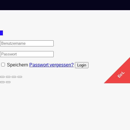
Speichern
Passwort vergessen?
EoL
EoL