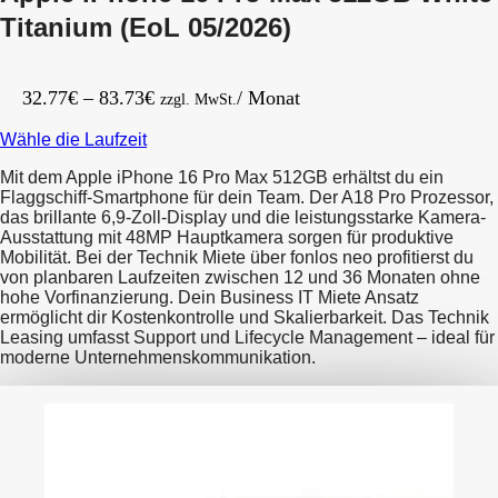
Titanium (EoL 05/2026)
Preisspanne:
32.77
€
–
83.73
€
/ Monat
zzgl. MwSt.
32.77€
Wähle die Laufzeit
bis
83.73€
Mit dem Apple iPhone 16 Pro Max 512GB erhältst du ein
Flaggschiff-Smartphone für dein Team. Der A18 Pro Prozessor,
das brillante 6,9-Zoll-Display und die leistungsstarke Kamera-
Ausstattung mit 48MP Hauptkamera sorgen für produktive
Mobilität. Bei der Technik Miete über fonlos neo profitierst du
von planbaren Laufzeiten zwischen 12 und 36 Monaten ohne
hohe Vorfinanzierung. Dein Business IT Miete Ansatz
ermöglicht dir Kostenkontrolle und Skalierbarkeit. Das Technik
Leasing umfasst Support und Lifecycle Management – ideal für
moderne Unternehmenskommunikation.