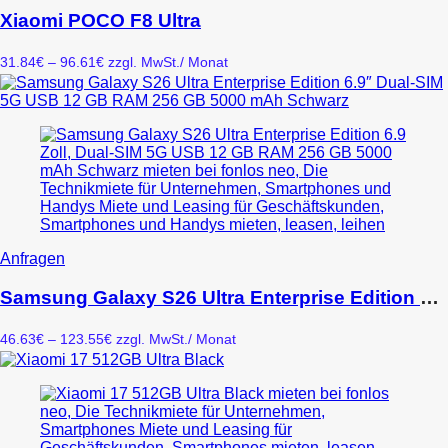
weist
Xiaomi POCO F8 Ultra
mehrere
Varianten
Preisspanne:
31.84
€
–
96.61
€
zzgl. MwSt.
/ Monat
auf.
31.84€
Die
bis
Optionen
96.61€
können
auf
der
Produktseite
gewählt
werden
Dieses
Anfragen
Produkt
weist
Samsung Galaxy S26 Ultra Enterprise Edition 6.9″ Dual-SIM 5G USB 12 GB RAM 256 GB 5000 mAh Schwarz
mehrere
Varianten
Preisspanne:
46.63
€
–
123.55
€
zzgl. MwSt.
/ Monat
auf.
46.63€
Die
bis
Optionen
123.55€
können
auf
der