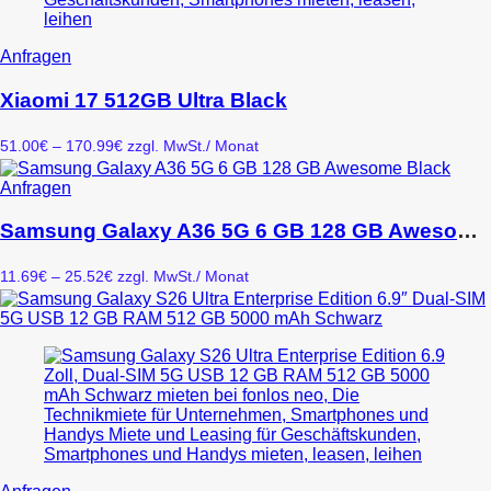
Produktseite
gewählt
werden
Dieses
Anfragen
Produkt
weist
Xiaomi 17 512GB Ultra Black
mehrere
Varianten
Preisspanne:
51.00
€
–
170.99
€
zzgl. MwSt.
/ Monat
auf.
51.00€
Die
bis
Dieses
Anfragen
Optionen
170.99€
Produkt
können
weist
Samsung Galaxy A36 5G 6 GB 128 GB Awesome Black
auf
mehrere
der
Varianten
Produktseite
Preisspanne:
11.69
€
–
25.52
€
zzgl. MwSt.
/ Monat
auf.
gewählt
11.69€
Die
werden
bis
Optionen
25.52€
können
auf
der
Produktseite
gewählt
werden
Dieses