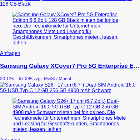
Dieses
Anfragen
Produkt
weist
Samsung Galaxy XCover7 Pro 5G Enterprise Edition 6,6″ 128 GB Black
mehrere
Varianten
Preisspanne:
23.12
€
–
67.39
€
zzgl. MwSt.
/ Monat
auf.
23.12€
Die
bis
Optionen
67.39€
können
auf
der
Produktseite
gewählt
werden
Dieses
Anfragen