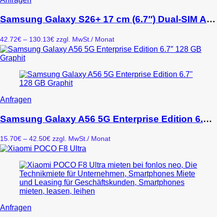
Produkt
weist
Samsung Galaxy S26+ 17 cm (6.7″) Dual-SIM Android 16.0 5G USB Typ-C 12 GB 256 GB 4900 mAh Schwarz
mehrere
Varianten
Preisspanne:
42.72
€
–
130.13
€
zzgl. MwSt.
/ Monat
auf.
42.72€
Die
bis
Optionen
130.13€
können
auf
der
Produktseite
Dieses
Anfragen
gewählt
Produkt
werden
weist
Samsung Galaxy A56 5G Enterprise Edition 6.7″ 128 GB Graphit
mehrere
Varianten
Preisspanne:
15.70
€
–
42.50
€
zzgl. MwSt.
/ Monat
auf.
15.70€
Die
bis
Optionen
42.50€
können
auf
der
Produktseite
gewählt
Dieses
Anfragen
werden
Produkt