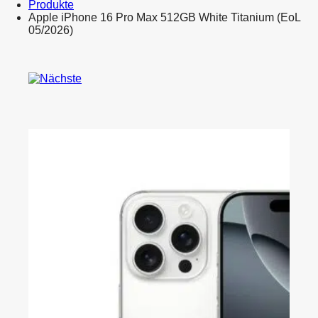
Produkte
Apple iPhone 16 Pro Max 512GB White Titanium (EoL
05/2026)
Product
Samsung
navigation
Galaxy
Apple
Tab
iPhone
S9
17e
SM-
Schwarz
X716B
256
5G
GB
Snapdragon
128
GB
11″
8
GB
Graphit