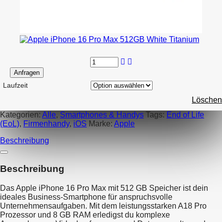
Anfragen
Laufzeit
Löschen
Kategorien:
Alle
,
Smartphones & Handys
Tags:
End of Life
(EoL)
,
Firmenhandy
,
iOS
Marke:
Apple
Beschreibung
Beschreibung
Das Apple iPhone 16 Pro Max mit 512 GB Speicher ist dein
ideales Business-Smartphone für anspruchsvolle
Unternehmensaufgaben. Mit dem leistungsstarken A18 Pro
Prozessor und 8 GB RAM erledigst du komplexe