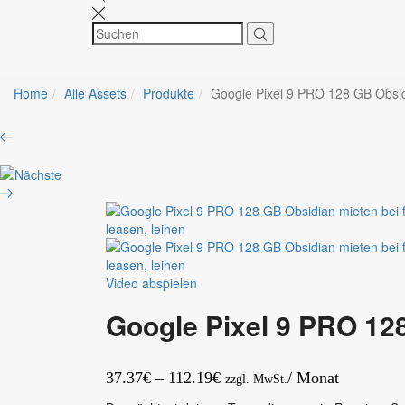
Home
Alle Assets
Produkte
Google Pixel 9 PRO 128 GB Obsi
Product
Samsung
navigation
Galaxy
OPPO
XCover7
Find
Pro
X9
5G
5G
Enterprise
512
Edition
GB
6,6″
Grau
128
Video abspielen
GB
Google Pixel 9 PRO 12
Black
Preisspanne:
37.37
€
–
112.19
€
/ Monat
zzgl. MwSt.
37.37€