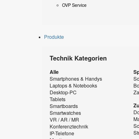
OVP Service
Produkte
Technik Kategorien
Alle
Sp
Smartphones & Handys
Sc
Laptops & Notebooks
B
Desktop-PC
Za
Tablets
Z
Smartboards
Do
Smartwatches
Ma
VR / AR / MR
Sc
Konferenztechnik
St
IP-Telefone