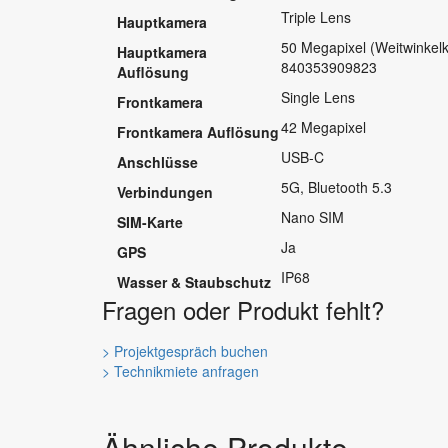
Triple Lens
Hauptkamera
50 Megapixel (Weitwinkelk
Hauptkamera
840353909823
Auflösung
Single Lens
Frontkamera
42 Megapixel
Frontkamera Auflösung
USB-C
Anschlüsse
5G, Bluetooth 5.3
Verbindungen
Nano SIM
SIM-Karte
Ja
GPS
IP68
Wasser & Staubschutz
Fragen oder Produkt fehlt?
> Projektgespräch buchen
> Technikmiete anfragen
Ähnliche Produkte