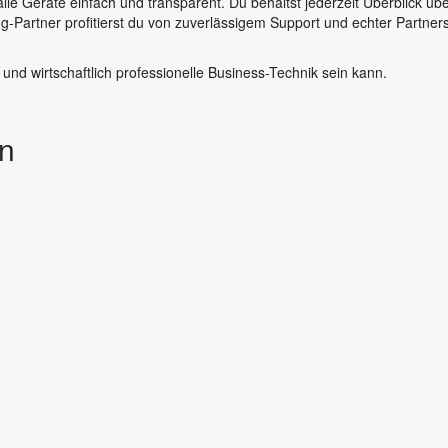
le Geräte einfach und transparent. Du behältst jederzeit Überblick übe
ng-Partner profitierst du von zuverlässigem Support und echter Partne
 und wirtschaftlich professionelle Business-Technik sein kann.
en