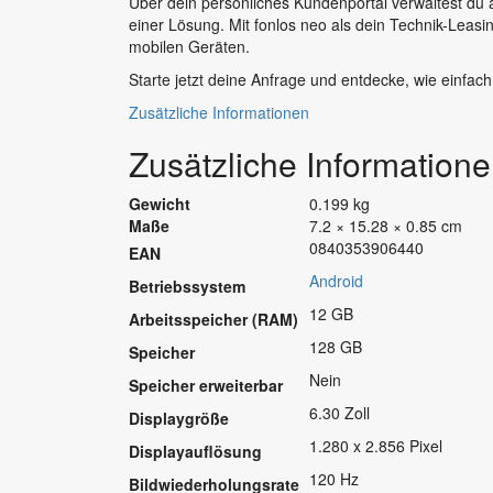
Über dein persönliches Kundenportal verwaltest du al
einer Lösung. Mit fonlos neo als dein Technik-Leasi
mobilen Geräten.
Starte jetzt deine Anfrage und entdecke, wie einfach
Zusätzliche Informationen
Zusätzliche Information
Gewicht
0.199 kg
Maße
7.2 × 15.28 × 0.85 cm
0840353906440
EAN
Android
Betriebssystem
12 GB
Arbeitsspeicher (RAM)
128 GB
Speicher
Nein
Speicher erweiterbar
6.30 Zoll
Displaygröße
1.280 x 2.856 Pixel
Displayauflösung
120 Hz
Bildwiederholungsrate