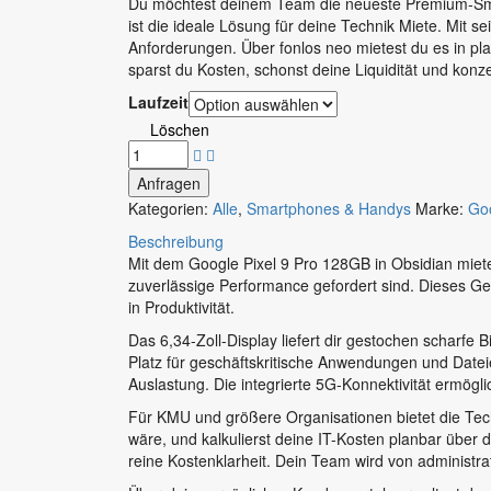
Du möchtest deinem Team die neueste Premium-Smar
bis
ist die ideale Lösung für deine Technik Miete. Mit 
Anforderungen. Über fonlos neo mietest du es in pl
112.19€
sparst du Kosten, schonst deine Liquidität und konze
Laufzeit
Löschen
Anfragen
Kategorien:
Alle
,
Smartphones & Handys
Marke:
Go
Beschreibung
Mit dem Google Pixel 9 Pro 128GB in Obsidian miete
zuverlässige Performance gefordert sind. Dieses Ger
in Produktivität.
Das 6,34-Zoll-Display liefert dir gestochen scharfe
Platz für geschäftskritische Anwendungen und Datei
Auslastung. Die integrierte 5G-Konnektivität ermögl
Für KMU und größere Organisationen bietet die Tec
wäre, und kalkulierst deine IT-Kosten planbar über
reine Kostenklarheit. Dein Team wird von administra