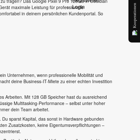
zu tragen? Das Google Pixel 9 Pro 128GB in Obsidian
Kooperationen
Login
Gerät maximale Leistung für professionelle
komfortabel in deinem persönlichen Kundenportal. So
ein Unternehmen, wenn professionelle Mobilität und
acht deine Business-IT-Miete zu einer echten Investition
iles Arbeiten. Mit 128 GB Speicher hast du ausreichend
üssige Multitasking-Performance – selbst unter hoher
immer dein Team arbeitet.
. Du sparst Kapital, das sonst in Hardware gebunden
ckten Zusatzkosten, keine Eigentumsverpflichtungen –
zentrierst.