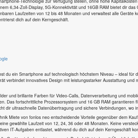
tphone-Technologie zur Verfügung stellen, ohne hohe Kapitalkosten 
seinem 6,34-Zoll-Display, 5G-Konnektivität und 16GB RAM bietet dir das 
anbaren Laufzeiten von 12 bis 48 Monaten und verwaltest alle Geräte 
ntrierst dich auf dein Kerngeschäft.
ogle
st du ein Smartphone auf technologisch höchstem Niveau – ideal für d
ät verbindet innovatives Design mit leistungsstarker Ausstattung und m
 Bilder und brillante Farben für Video-Calls, Datenverarbeitung und mob
en. Das fortschrittliche Prozessorsystem und 16 GB RAM garantieren fl
icht dir ultraschnelle Datenübertragung und sichere Verbindungen, wo 
hnik Miete von fonlos neo entscheidende Vorteile gegenüber dem Kauf
 deine gewählte Laufzeit von 12, 24, 36 oder 48 Monaten. Keine verste
tiven IT-Aufgaben entlastet, während du dich auf dein Kerngeschäft kon