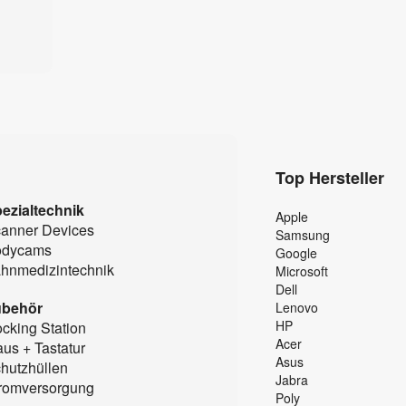
Top Hersteller
ezialtechnik
Apple
anner Devices
Samsung
odycams
Google
hnmedizintechnik
Microsoft
Dell
ubehör
Lenovo
HP
cking Station
Acer
us + Tastatur
Asus
hutzhüllen
Jabra
romversorgung
Poly