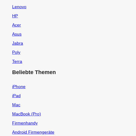
Lenovo
HP
Acer
Asus
Jabra
Poly
Terra
Beliebte Themen
iPhone
iPad
Mac
MacBook (Pro)
Firmenhandy
Android Firmengeräte