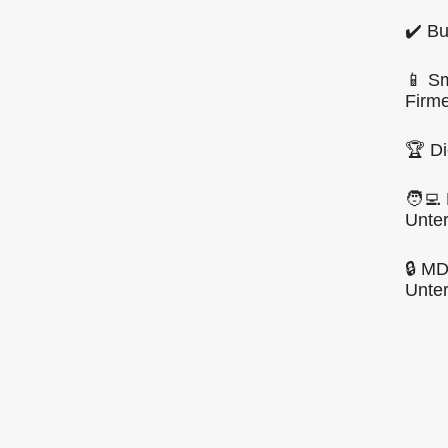
✔️ Bu
📱 Sm
Firm
🏆 Di
🧑‍💻
Unte
🔒 M
Unte