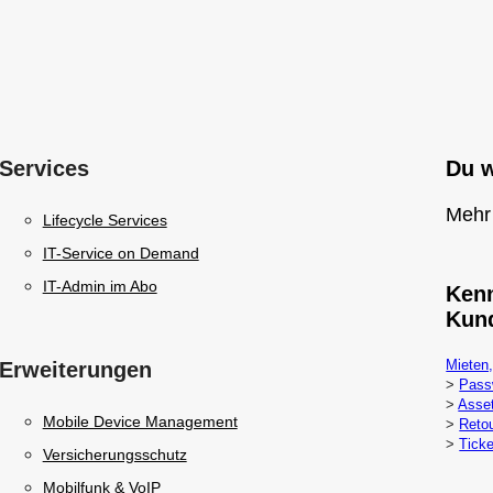
Services
Du w
Mehr
Lifecycle Services
IT-Service on Demand
IT-Admin im Abo
Kenn
Kun
Mieten,
Erweiterungen
>
Pass
>
Asse
Mobile Device Management
>
Reto
>
Ticke
Versicherungsschutz
Mobilfunk & VoIP