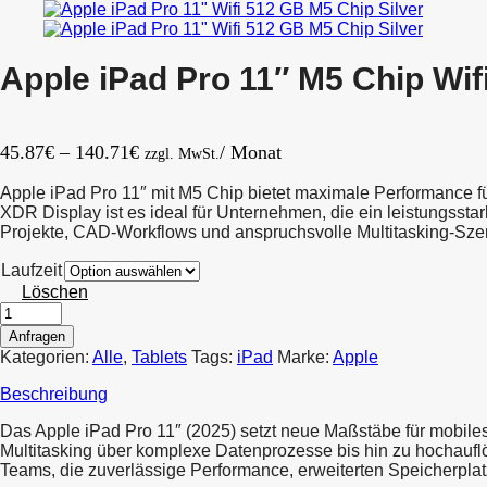
Wifi
Wifi
8,7″
512GB
4
Black
GB
Apple iPad Pro 11″ M5 Chip Wif
64
GB
Grey
Preisspanne:
45.87
€
–
140.71
€
/ Monat
zzgl. MwSt.
45.87€
Apple iPad Pro 11″ mit M5 Chip bietet maximale Performance f
bis
XDR Display ist es ideal für Unternehmen, die ein leistungssta
140.71€
Projekte, CAD-Workflows und anspruchsvolle Multitasking-Sze
Laufzeit
Löschen
Anfragen
Kategorien:
Alle
,
Tablets
Tags:
iPad
Marke:
Apple
Beschreibung
Das Apple iPad Pro 11″ (2025) setzt neue Maßstäbe für mobiles
Multitasking über komplexe Datenprozesse bis hin zu hochauflö
Teams, die zuverlässige Performance, erweiterten Speicherplat