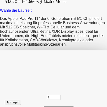
Preisspanne:
53.02
€
–
164.66
€
/ Monat
zzgl. MwSt.
53.02€
Wähle die Laufzeit
bis
164.66€
Das Apple iPad Pro 11″ der 6. Generation mit M5 Chip liefert
maximale Leistung für professionelle Business-Anwendungen.
Mit 512 GB Speicher, Wi-Fi & Cellular und dem
hochauflösenden Ultra Retina XDR Display ist es ideal für
Unternehmen, die High-End-Tablets mieten möchten – perfekt
für Kollaboration, CAD-Workflows, Kreativprojekte oder
anspruchsvolle Multitasking-Szenarien.
Anfragen