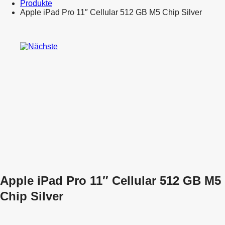
Produkte
Apple iPad Pro 11″ Cellular 512 GB M5 Chip Silver
Product
Apple
navigation
iPad
Apple
Pro
iPad
11″
Pro
Cellular
11″
512
Cellular
GB
256
M5
GB
Chip
M5
Black
Chip
Silver
Apple iPad Pro 11″ Cellular 512 GB M5
Chip Silver