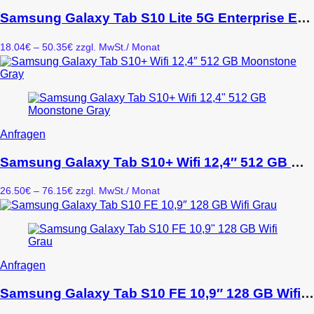
Produkt
auf
weist
Samsung Galaxy Tab S10 Lite 5G Enterprise Edition 128 GB 10.9″ 6 GB Wi-Fi 6 Grau inkl. S-Pen
der
mehrere
Produktseite
Varianten
gewählt
Preisspanne:
18.04
€
–
50.35
€
zzgl. MwSt.
/ Monat
auf.
werden
18.04€
Die
bis
Optionen
50.35€
können
auf
der
Produktseite
Dieses
Anfragen
gewählt
Produkt
werden
weist
Samsung Galaxy Tab S10+ Wifi 12,4″ 512 GB Moonstone Gray
mehrere
Varianten
Preisspanne:
26.50
€
–
76.15
€
zzgl. MwSt.
/ Monat
auf.
26.50€
Die
bis
Optionen
76.15€
können
auf
der
Dieses
Anfragen
Produktseite
Produkt
gewählt
weist
Samsung Galaxy Tab S10 FE 10,9″ 128 GB Wifi Grau
werden
mehrere