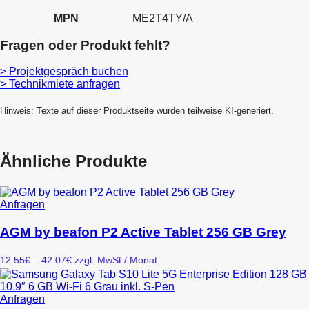
MPN
ME2T4TY/A
Fragen oder Produkt fehlt?
> Projektgespräch buchen
> Technikmiete anfragen
Hinweis: Texte auf dieser Produktseite wurden teilweise KI-generiert.
Ähnliche Produkte
Dieses
Anfragen
Produkt
weist
AGM by beafon P2 Active Tablet 256 GB Grey
mehrere
Varianten
Preisspanne:
12.55
€
–
42.07
€
zzgl. MwSt.
/ Monat
auf.
12.55€
Die
bis
Optionen
42.07€
Dieses
Anfragen
können