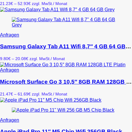
Varianten
Preisspanne:
21.23
€
–
52.93
€
zzgl. MwSt.
/ Monat
auf.
21.23€
Die
bis
Optionen
52.93€
können
auf
der
Dieses
Anfragen
Produktseite
Produkt
gewählt
weist
Samsung Galaxy Tab A11 Wifi 8,7″ 4 GB 64 GB Grey
werden
mehrere
Varianten
Preisspanne:
9.80
€
–
20.08
€
zzgl. MwSt.
/ Monat
auf.
9.80€
Die
bis
Dieses
Anfragen
Optionen
20.08€
Produkt
können
weist
Microsoft Surface Go 3 10,5″ 8GB RAM 128GB LTE Platin
auf
mehrere
der
Varianten
Produktseite
Preisspanne:
21.47
€
–
61.69
€
zzgl. MwSt.
/ Monat
auf.
gewählt
21.47€
Die
werden
bis
Optionen
61.69€
können
auf
Dieses
Anfragen
der
Produkt
Produktseite
weist
Apple iPad Pro 11″ M5 Chip Wifi 256GB Black