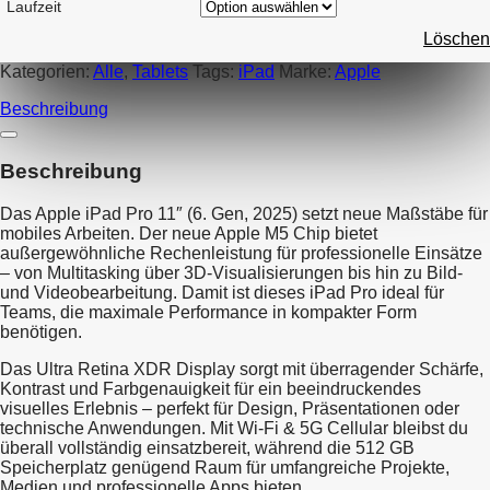
Laufzeit
Löschen
Kategorien:
Alle
,
Tablets
Tags:
iPad
Marke:
Apple
Beschreibung
Beschreibung
Das Apple iPad Pro 11″ (6. Gen, 2025) setzt neue Maßstäbe für
mobiles Arbeiten. Der neue Apple M5 Chip bietet
außergewöhnliche Rechenleistung für professionelle Einsätze
– von Multitasking über 3D-Visualisierungen bis hin zu Bild-
und Videobearbeitung. Damit ist dieses iPad Pro ideal für
Teams, die maximale Performance in kompakter Form
benötigen.
Das Ultra Retina XDR Display sorgt mit überragender Schärfe,
Kontrast und Farbgenauigkeit für ein beeindruckendes
visuelles Erlebnis – perfekt für Design, Präsentationen oder
technische Anwendungen. Mit Wi-Fi & 5G Cellular bleibst du
überall vollständig einsatzbereit, während die 512 GB
Speicherplatz genügend Raum für umfangreiche Projekte,
Medien und professionelle Apps bieten.