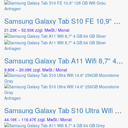
bis
Die
werden
140.71€
Dieses
Anfragen
Optionen
Produkt
können
Samsung Galaxy Tab S10 FE 10,9″ 128 GB Wifi Grau
weist
auf
mehrere
der
Preisspanne:
21.23
€
–
52.93
€
zzgl. MwSt.
/ Monat
Varianten
Produktseite
21.23€
auf.
gewählt
bis
Die
werden
52.93€
Dieses
Anfragen
Optionen
Produkt
können
Samsung Galaxy Tab A11 Wifi 8,7″ 4 GB 64 GB Silver
weist
auf
mehrere
der
Preisspanne:
9.80
€
–
20.08
€
zzgl. MwSt.
/ Monat
Varianten
Produktseite
9.80€
auf.
gewählt
bis
Die
werden
20.08€
Optionen
können
Dieses
Anfragen
auf
Produkt
der
Samsung Galaxy Tab S10 Ultra Wifi 14.6″ 256GB Moonstone Gray
weist
Produktseite
mehrere
gewählt
Preisspanne:
44.16
€
–
116.47
€
zzgl. MwSt.
/ Monat
Varianten
werden
44.16€
auf.