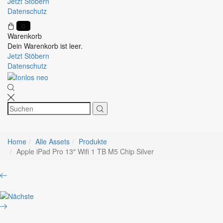
Jetzt Stöbern
Datenschutz
0
Warenkorb
Dein Warenkorb ist leer.
Jetzt Stöbern
Datenschutz
Home
Alle Assets
Produkte
Apple iPad Pro 13″ Wifi 1 TB M5 Chip Silver
Product
TERRA
navigation
All-
Apple
in-
iPad
One-
Pro
PC