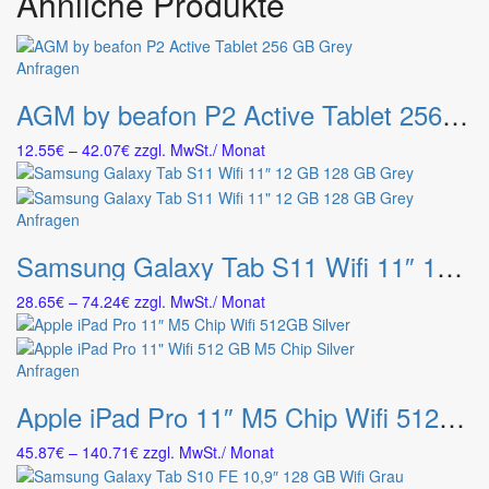
Ähnliche Produkte
Dieses
Anfragen
Produkt
AGM by beafon P2 Active Tablet 256 GB Grey
weist
mehrere
Preisspanne:
12.55
€
–
42.07
€
zzgl. MwSt.
/ Monat
Varianten
12.55€
auf.
bis
Die
42.07€
Dieses
Anfragen
Optionen
Produkt
können
Samsung Galaxy Tab S11 Wifi 11″ 12 GB 128 GB Grey
weist
auf
mehrere
der
Preisspanne:
28.65
€
–
74.24
€
zzgl. MwSt.
/ Monat
Varianten
Produktseite
28.65€
auf.
gewählt
bis
Die
werden
74.24€
Dieses
Anfragen
Optionen
Produkt
können
Apple iPad Pro 11″ M5 Chip Wifi 512GB Silver
weist
auf
mehrere
der
Preisspanne:
45.87
€
–
140.71
€
zzgl. MwSt.
/ Monat
Varianten
Produktseite
45.87€
auf.
gewählt