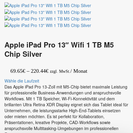
13″
2410HA
Wifi
wh
512
Greenline
GB
Intel
M5
Core
Chip
i5
Silver
(14.
Gen)
Apple iPad Pro 13″ Wifi 1 TB M5
16
Chip Silver
GB
RAM
500
Preisspanne:
69.65
€
–
220.44
€
/ Monat
GB
zzgl. MwSt.
SSD
69.65€
Wähle die Laufzeit
Win11Pro
bis
Das Apple iPad Pro 13-Zoll mit M5-Chip bietet maximale Leistung
für professionelle Business-Anwendungen und anspruchsvolle
220.44€
Workflows. Mit 1 TB Speicher, Wi-Fi-Konnektivität und dem
brillanten Ultra Retina XDR Display eignet sich das Tablet ideal für
Unternehmen, die leistungsstarke High-End-Tablets einsetzen
oder mieten möchten. Es ist perfekt für Kollaboration,
Präsentationen, kreative Projekte, CAD-Workflows sowie
anspruchsvolle Multitasking-Umgebungen im professionellen