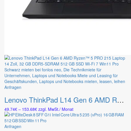
Dieses
Anfragen
Produkt
Lenovo ThinkPad L14 Gen 6 AMD Ryzen™ 5 PRO 215 Laptop 14″ 32 GB DDR5-SDRAM 512 GB SSD Wi-Fi 7 Win11 Pro Schwarz
weist
mehrere
Preisspanne:
49.74
€
–
153.68
€
zzgl. MwSt.
/ Monat
Varianten
49.74€
auf.
bis
Die
153.68€
Dieses
Anfragen
Optionen