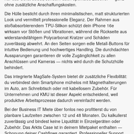
ohne zusätzliche Anschaffungskosten.
Die Hülle besticht durch ihren minimalistischen, matt strukturierten
Look und vermittelt professionelle Eleganz. Der Rahmen aus
stoßabsorbierendem TPU-Silikon schützt dein iPhone 16e
wirksam vor Stößen und Vibrationen, während die Rückseite aus
widerstandsfähigem Polycarbonat Kratzer und Schäden
zuverlässig abwehrt. An den Seiten sorgen edle Metall-Buttons für
intuitive Bedienung und hochwertiges Handling. Die durchdachten
Aussparungen garantieren dir volle Zugänglichkeit zu allen
Anschlüssen und Kameras — nichts wird durch die Schutzhülle
behindert.
Das integrierte MagSafe-System bietet dir zusätzliche Flexibilität:
du verbindest dein Smartphone mühelos mit Magnethalterungen
im Auto, am Schreibtisch oder mit kabellosem Zubehör. Für
Unternehmen und KMU ist dieser Aspekt entscheidend, weil
produktive Arbeitsprozesse dadurch vereinfacht werden.
Bei der Business IT Miete über fonlos neo profitierst du von
planbare Laufzeiten zwischen 12 und 48 Monaten. Du kalkulierst
zuverlässig und bindest keine Liquidität in Einzelgeräten oder
Zubehör. Das Arktis Case ist in deinem Mietpaket enthalten —
Schonung deiner Cashflows garantiert. Professioneller Support