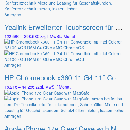
auf
der
Dieses
Anfragen
Produktseite
Produkt
gewählt
Yealink Erweiterter Touchscreen für MeetingBoard 86 Zoll ohne Stand
weist
werden
mehrere
Preisspanne:
122.58
€
–
398.58
€
zzgl. MwSt.
/ Monat
Varianten
122.58€
auf.
bis
Die
398.58€
Optionen
können
Dieses
Anfragen
auf
Produkt
der
HP Chromebook x360 11 G4 11″ Convertible mit Intel Celeron N5100 4GB RAM 64 GB eMMC ChromeOS
weist
Produktseite
mehrere
gewählt
Preisspanne:
18.21
€
–
44.25
€
zzgl. MwSt.
/ Monat
Varianten
werden
18.21€
auf.
bis
Die
44.25€
Optionen
können
Dieses
Anfragen
auf
Produkt
der
Apple iPhone 17e Clear Case with MagSafe
weist
Produktseite