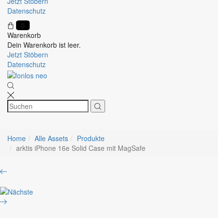
Jetzt Stöbern
Datenschutz
0
Warenkorb
Dein Warenkorb ist leer.
Jetzt Stöbern
Datenschutz
Home
Alle Assets
Produkte
arktis iPhone 16e Solid Case mit MagSafe
Product
Apple
navigation
iPhone
Google
17e
Pixel
Clear
10
Case