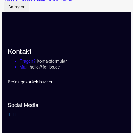
10.37€
auf.
Anfragen
bis
Die
29.80€
Optionen
können
auf
der
Produktseite
gewählt
Kontakt
werden
Fragen?
Kontaktformular
Mail:
hello@fonlos.de
Projektgespräch buchen
Social Media