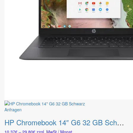
Dieses
Anfragen
Produkt
HP Chromebook 14″ G6 32 GB Schwarz
weist
mehrere
Preisspanne:
10.37
€
–
29.80
€
zzgl. MwSt.
/ Monat
Varianten