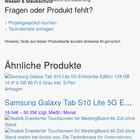
Wasser & Staubschutz
Fragen oder Produkt fehlt?
> Projektgespräch buchen
> Technikmiete anfragen
Hinweis: Texte auf dieser Produktseite wurden teilweise KI-generiert.
Ähnliche Produkte
Dieses
Anfragen
Produkt
Samsung Galaxy Tab S10 Lite 5G Enterprise Edition 128 GB 10.9″ 6 GB Wi-Fi 6 Grau inkl. S-Pen
weist
mehrere
Preisspanne:
18.04
€
–
50.35
€
zzgl. MwSt.
/ Monat
Varianten
18.04€
auf.
bis
Die
50.35€
Optionen
können