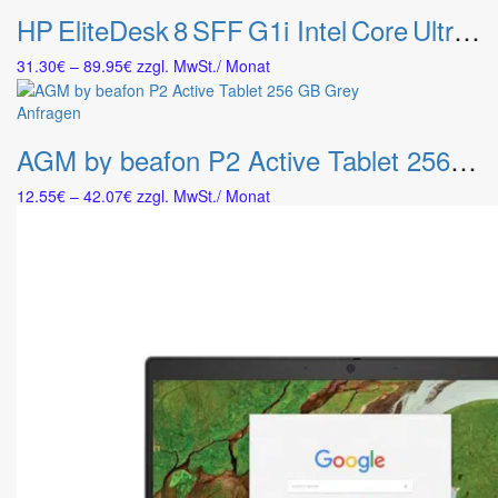
Produkt
können
HP EliteDesk 8 SFF G1i Intel Core Ultra 5 235 (vPro) 16 GB RAM 512 GB SSD Win 11 Pro
weist
auf
mehrere
der
Preisspanne:
31.30
€
–
89.95
€
zzgl. MwSt.
/ Monat
Varianten
Produktseite
31.30€
auf.
gewählt
bis
Dieses
Anfragen
Die
werden
89.95€
Produkt
Optionen
AGM by beafon P2 Active Tablet 256 GB Grey
weist
können
mehrere
auf
Preisspanne:
12.55
€
–
42.07
€
zzgl. MwSt.
/ Monat
Varianten
der
12.55€
auf.
Produktseite
bis
Die
gewählt
42.07€
Optionen
werden
können
auf
der
Produktseite
gewählt
werden