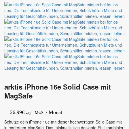
6,3″
with
128
MagSafe
GB
Blue
arktis iPhone 16e Solid Case mit
MagSafe
26.99
€
/ Monat
zzgl. MwSt.
Schütze dein iPhone 16e mit dieser hochwertigen Solid Case mit
integriertem MagSafe. Das minimalistisch designte Etui kombiniert