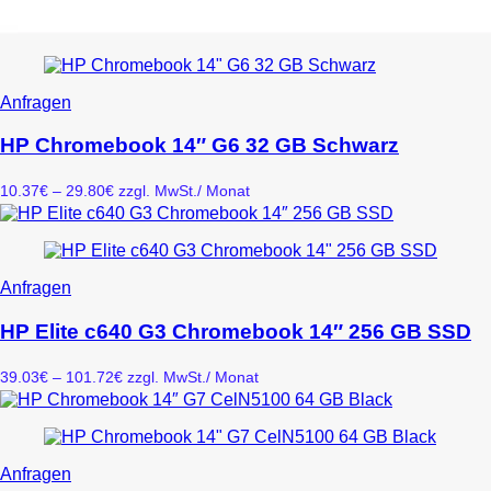
Dieses
Anfragen
Produkt
weist
HP Chromebook 14″ G6 32 GB Schwarz
mehrere
Varianten
Preisspanne:
10.37
€
–
29.80
€
zzgl. MwSt.
/ Monat
auf.
10.37€
Die
bis
Optionen
29.80€
können
auf
Dieses
Anfragen
der
Produkt
Produktseite
weist
HP Elite c640 G3 Chromebook 14″ 256 GB SSD
gewählt
mehrere
werden
Varianten
Preisspanne:
39.03
€
–
101.72
€
zzgl. MwSt.
/ Monat
auf.
39.03€
Die
bis
Optionen
101.72€
können
auf
Dieses
Anfragen
der