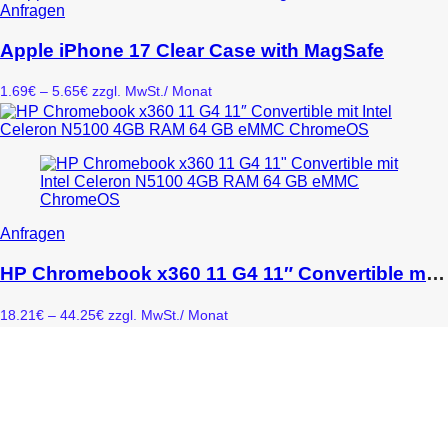
bis
Dieses
Anfragen
Optionen
154.06€
Produkt
können
weist
Apple iPhone 17 Clear Case with MagSafe
auf
mehrere
der
Varianten
Produktseite
Preisspanne:
1.69
€
–
5.65
€
zzgl. MwSt.
/ Monat
auf.
gewählt
1.69€
Die
werden
bis
Optionen
5.65€
können
auf
der
Produktseite
gewählt
Dieses
Anfragen
werden
Produkt
weist
HP Chromebook x360 11 G4 11″ Convertible mit Intel Celeron N5100 4GB RAM 64 GB eMMC ChromeOS
mehrere
Varianten
Preisspanne:
18.21
€
–
44.25
€
zzgl. MwSt.
/ Monat
auf.
18.21€
Die
bis
Optionen
44.25€
können
auf
der
Produktseite