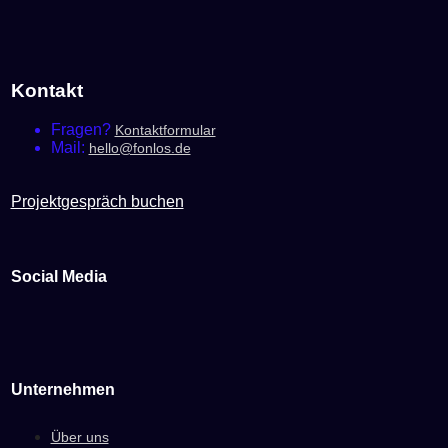
auf
der
Produktseite
gewählt
werden
Kontakt
Fragen?
Kontaktformular
Mail:
hello@fonlos.de
Projektgespräch buchen
Social Media
Unternehmen
Über uns