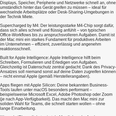
Displays, Speicher, Peripherie und Netzwerke schnell an, ohne
umständlich hinter das Gerät greifen zu müssen – ideal für
wechselnde Arbeitsplätze oder Desk-Sharing-Umgebungen in
der Technik Miete.
Supercharged by M4: Der leistungsstarke M4-Chip sorgt dafür,
dass sich alles schnell und flüssig anfühlt – von typischen
Office-Workflows bis zu anspruchsvolleren Aufgaben. Damit ist
der Mac mini ein starkes Fundament für produktives Arbeiten
im Unternehmen – effizient, zuverlässig und angenehm
reaktionsschnell.
Built for Apple Intelligence: Apple Intelligence hilft beim
Schreiben, Formulieren und Erledigen von Aufgaben.
Gleichzeitig ist Datenschutz zentral gedacht: Dank des Privacy-
Ansatzes soll niemand sonst auf deine Daten zugreifen können
– nicht einmal Apple (gemäß Herstellerangaben).
Apps fliegen mit Apple Silicon: Deine bekannten Business-
Tools laufen unter macOS besonders performant –
beispielsweise Microsoft Excel, Adobe Photoshop oder Zoom
(je nach App-Verfügbarkeit). Das macht den Mac mini zur
soliden Wahl für Teams, die schnell starten wollen – ohne
lange Einarbeitung.