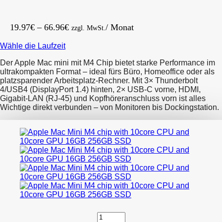
Preisspanne:
19.97
€
–
66.96
€
/ Monat
zzgl. MwSt.
19.97€
Wähle die Laufzeit
bis
66.96€
Der Apple Mac mini mit M4 Chip bietet starke Performance im
ultrakompakten Format – ideal fürs Büro, Homeoffice oder als
platzsparender Arbeitsplatz-Rechner. Mit 3× Thunderbolt
4/USB4 (DisplayPort 1.4) hinten, 2× USB-C vorne, HDMI,
Gigabit-LAN (RJ-45) und Kopfhöreranschluss vorn ist alles
Wichtige direkt verbunden – von Monitoren bis Dockingstation.