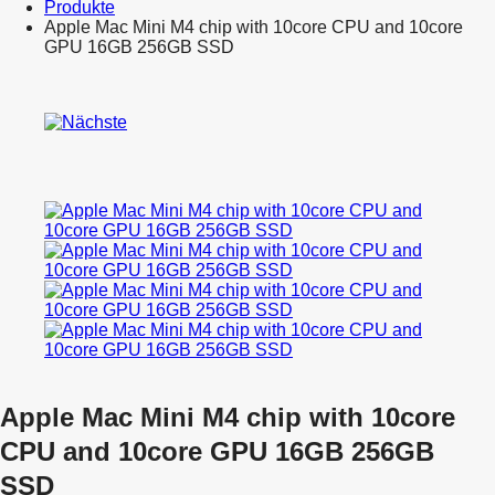
Produkte
Apple Mac Mini M4 chip with 10core CPU and 10core
GPU 16GB 256GB SSD
Product
Apple
navigation
iPhone
Apple
16
Mac
Plus
Mini
128
M4
GB
chip
Black
with
(EoL
10core
05/2026)
CPU
and
10core
GPU
16GB
512GB
SSD
Apple Mac Mini M4 chip with 10core
CPU and 10core GPU 16GB 256GB
SSD