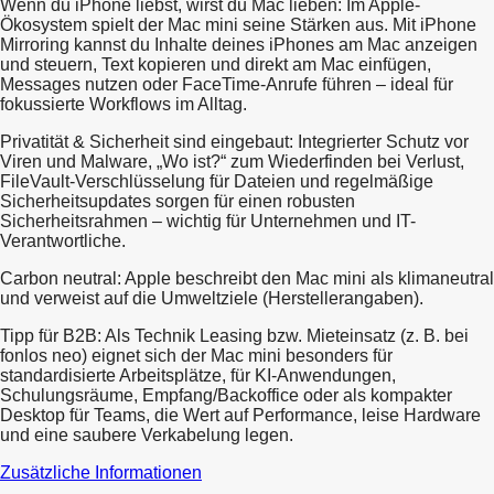
Wenn du iPhone liebst, wirst du Mac lieben: Im Apple-
Ökosystem spielt der Mac mini seine Stärken aus. Mit iPhone
Mirroring kannst du Inhalte deines iPhones am Mac anzeigen
und steuern, Text kopieren und direkt am Mac einfügen,
Messages nutzen oder FaceTime-Anrufe führen – ideal für
fokussierte Workflows im Alltag.
Privatität & Sicherheit sind eingebaut: Integrierter Schutz vor
Viren und Malware, „Wo ist?“ zum Wiederfinden bei Verlust,
FileVault-Verschlüsselung für Dateien und regelmäßige
Sicherheitsupdates sorgen für einen robusten
Sicherheitsrahmen – wichtig für Unternehmen und IT-
Verantwortliche.
Carbon neutral: Apple beschreibt den Mac mini als klimaneutral
und verweist auf die Umweltziele (Herstellerangaben).
Tipp für B2B: Als Technik Leasing bzw. Mieteinsatz (z. B. bei
fonlos neo) eignet sich der Mac mini besonders für
standardisierte Arbeitsplätze, für KI-Anwendungen,
Schulungsräume, Empfang/Backoffice oder als kompakter
Desktop für Teams, die Wert auf Performance, leise Hardware
und eine saubere Verkabelung legen.
Zusätzliche Informationen