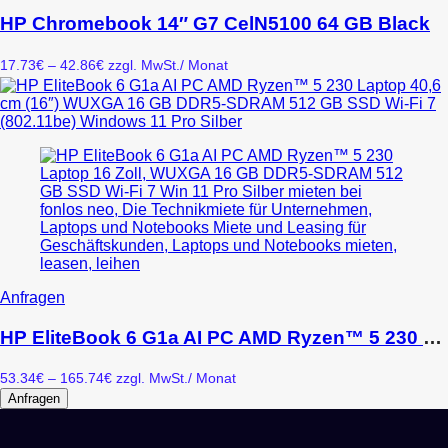
Produkt
Produktseite
weist
HP Chromebook 14″ G7 CelN5100 64 GB Black
gewählt
mehrere
werden
Varianten
Preisspanne:
17.73
€
–
42.86
€
zzgl. MwSt.
/ Monat
auf.
17.73€
Die
bis
Optionen
42.86€
können
auf
der
Produktseite
gewählt
werden
Dieses
Anfragen
Produkt
weist
HP EliteBook 6 G1a AI PC AMD Ryzen™ 5 230 Laptop 40,6 cm (16″) WUXGA 16 GB DDR5-SDRAM 512 GB SSD Wi-Fi 7 (802.11be) Windows 11 Pro Silber
mehrere
Varianten
Preisspanne:
53.34
€
–
165.74
€
zzgl. MwSt.
/ Monat
auf.
53.34€
Anfragen
Die
bis
Optionen
165.74€
können