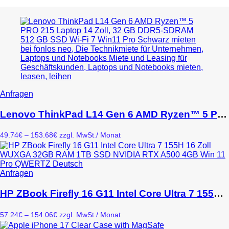
Dieses
Anfragen
Produkt
weist
Lenovo ThinkPad L14 Gen 6 AMD Ryzen™ 5 PRO 215 Laptop 14″ 32 GB DDR5-SDRAM 512 GB SSD Wi-Fi 7 Win11 Pro Schwarz
mehrere
Varianten
Preisspanne:
49.74
€
–
153.68
€
zzgl. MwSt.
/ Monat
auf.
49.74€
Die
bis
Optionen
153.68€
können
Dieses
Anfragen
auf
Produkt
der
weist
HP ZBook Firefly 16 G11 Intel Core Ultra 7 155H 16 Zoll WUXGA 32GB RAM 1TB SSD NVIDIA RTX A500 4GB Win 11 Pro QWERTZ Deutsch
Produktseite
mehrere
gewählt
Varianten
werden
Preisspanne:
57.24
€
–
154.06
€
zzgl. MwSt.
/ Monat
auf.
57.24€
Die