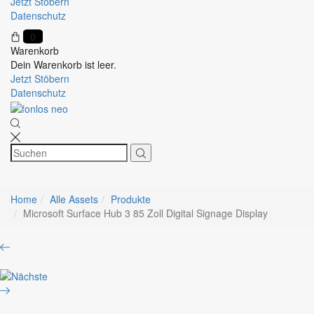
Jetzt Stöbern
Datenschutz
0
Warenkorb
Dein Warenkorb ist leer.
Jetzt Stöbern
Datenschutz
Home
Alle Assets
Produkte
Microsoft Surface Hub 3 85 Zoll Digital Signage Display
Product
Apple
navigation
iPhone
Microsoft
16
Surface
Pro
Hub
256