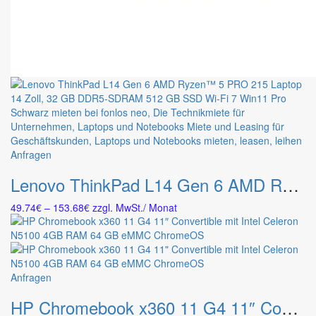
Dieses
Anfragen
Produkt
Lenovo ThinkPad L14 Gen 6 AMD Ryzen™ 5 PRO 215 Laptop 14″ 32 GB DDR5-SDRAM 512 GB SSD Wi-Fi 7 Win11 Pro Schwarz
weist
mehrere
Preisspanne:
49.74
€
–
153.68
€
zzgl. MwSt.
/ Monat
Varianten
49.74€
auf.
bis
Die
153.68€
Optionen
können
Dieses
Anfragen
auf
Produkt
der
HP Chromebook x360 11 G4 11″ Convertible mit Intel Celeron N5100 4GB RAM 64 GB eMMC ChromeOS
weist
Produktseite