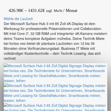
Preisspanne:
426.98
€
–
1431.62
€
/ Monat
zzgl. MwSt.
426.98€
Wähle die Laufzeit
bis
Der Microsoft Surface Hub 3 mit 85 Zoll 4K-Display ist dein
Werkzeug für professionelle Präsentationen und Collaboration.
1431.62€
Mit Intel Core i7, 32 GB RAM und integrierter 4K-Kamera meistern
deine Teams komplexe Aufgaben mühelos. Deine Technik Miete
bei fonlos neo bietet dir planbare Laufzeiten von 12 bis 36
Monaten ohne Vorfinanzierungslast. Business IT Miete mit
vollständiger Kostenkontrolle – dein Technik Leasing, das sich
rechnet.