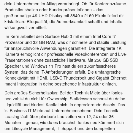
dein Unternehmen im Alltag voranbringt. Ob für Konferenzräume,
Produktionshallen oder Kundenpräsentationen – das
großformatige 4K UHD Display mit 3840 x 2160 Pixeln liefert dir
kristallklare Bildqualität, die Aufmerksamkeit schafft und Inhalte
wirkungsvoll vermittelt.
Im Kern arbeitet dein Surface Hub 3 mit einem Intel Core i7
Prozessor und 32 GB RAM, was dir schnelle und stabile Leistung
für anspruchsvolle Anwendungen garantiert. Die integrierte 4K
Kamera ermöglicht dir professionelle Videokonferenzen und Live-
Präsentationen ohne zusätzliche Hardware. Mit 256 GB SSD
Speicher und Windows 11 Pro hast du ein zukunftssicheres
System, das deine IT-Anforderungen erfüllt. Die umfangreiche
Konnektivität mit HDMI, USB-C Thunderbolt und Gigabit Ethernet
macht Integration in deine bestehende Infrastruktur einfach.
Dein großes Sicherheitsplus: Bei der Technik Miete über fonlos
neo zahlst du nicht für Ownership. Stattdessen schonst du deine
Liquidität und bindest Kapital nicht in deprecierende Assets. Das
ist Business IT Miete auf Unternehmensebene. Dein Technik
Leasing läuft über planbare Laufzeiten von 12, 24 oder 36
Monaten – genau, wie du es brauchst. fonlos neo kümmert sich
um Lifecycle Management, IT-Support und den kompletten