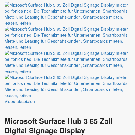
3
GB
50″
Black
127cm
Titanium
IPS
LCD
Touch
Intel
Core
i5
32GB
512GB
Video abspielen
Microsoft Surface Hub 3 85 Zoll
Digital Signage Display