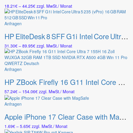
mehrere
gewählt
Preisspanne:
18.21
€
–
44.25
€
zzgl. MwSt.
/ Monat
Varianten
werden
18.21€
auf.
bis
Die
44.25€
Dieses
Anfragen
Optionen
Produkt
können
HP EliteDesk 8 SFF G1i Intel Core Ultra 5 235 (vPro) 16 GB RAM 512 GB SSD Win 11 Pro
weist
auf
mehrere
der
Preisspanne:
31.30
€
–
89.95
€
zzgl. MwSt.
/ Monat
Varianten
Produktseite
31.30€
auf.
gewählt
bis
Die
werden
89.95€
Optionen
Dieses
Anfragen
können
Produkt
auf
HP ZBook Firefly 16 G11 Intel Core Ultra 7 155H 16 Zoll WUXGA 32GB RAM 1TB SSD NVIDIA RTX A500 4GB Win 11 Pro QWERTZ Deutsch
weist
der
mehrere
Produktseite
Preisspanne:
57.24
€
–
154.06
€
zzgl. MwSt.
/ Monat
Varianten
gewählt
57.24€
auf.
werden
bis
Dieses
Anfragen
Die
154.06€
Produkt
Optionen
Apple iPhone 17 Clear Case with MagSafe
weist
können
mehrere
auf
Preisspanne:
1.69
€
–
5.65
€
zzgl. MwSt.
/ Monat
Varianten
der
1.69€