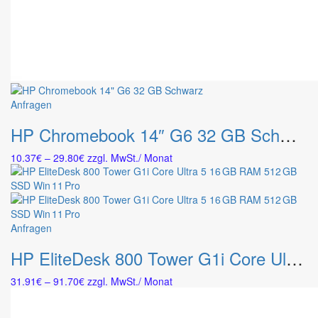
Dieses
Anfragen
Produkt
HP Chromebook 14″ G6 32 GB Schwarz
weist
mehrere
Preisspanne:
10.37
€
–
29.80
€
zzgl. MwSt.
/ Monat
Varianten
10.37€
auf.
bis
Die
29.80€
Optionen
können
Dieses
Anfragen
auf
Produkt
der
HP EliteDesk 800 Tower G1i Core Ultra 5 16 GB RAM 512 GB SSD Win 11 Pro
weist
Produktseite
mehrere
gewählt
Preisspanne:
31.91
€
–
91.70
€
zzgl. MwSt.
/ Monat
Varianten
werden
31.91€
auf.
bis
Die