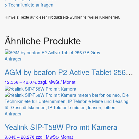
> Technikmiete anfragen
Hinweis: Texte auf dieser Produktseite wurden teilweise KI-generiert.
Ähnliche Produkte
Dieses
Anfragen
Produkt
AGM by beafon P2 Active Tablet 256 GB Grey
weist
mehrere
Preisspanne:
12.55
€
–
42.07
€
zzgl. MwSt.
/ Monat
Varianten
12.55€
auf.
bis
Die
42.07€
Optionen
können
Dieses
Anfragen
auf
Produkt
der
Yealink SIP-T58W Pro mit Kamera
weist
Produktseite
mehrere
gewählt
Preisspanne:
9.84
€
–
28.27
€
zzgl. MwSt.
/ Monat
Varianten