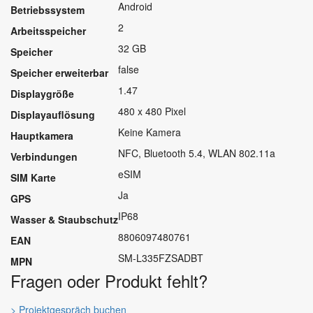
Android
Betriebssystem
2
Arbeitsspeicher
32 GB
Speicher
false
Speicher erweiterbar
1.47
Displaygröße
480 x 480 Pixel
Displayauflösung
Keine Kamera
Hauptkamera
NFC, Bluetooth 5.4, WLAN 802.11a
Verbindungen
eSIM
SIM Karte
Ja
GPS
IP68
Wasser & Staubschutz
8806097480761
EAN
SM-L335FZSADBT
MPN
Fragen oder Produkt fehlt?
> Projektgespräch buchen