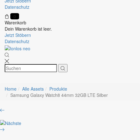
Jetzt Stöbern
Datenschutz
0
Warenkorb
Dein Warenkorb ist leer.
Jetzt Stöbern
Datenschutz
Home
Alle Assets
Produkte
Samsung Galaxy Watch8 44mm 32GB LTE Silber
Product
Samsung
navigation
Galaxy
Nothing
Watch8
Phone
44mm
3
32GB