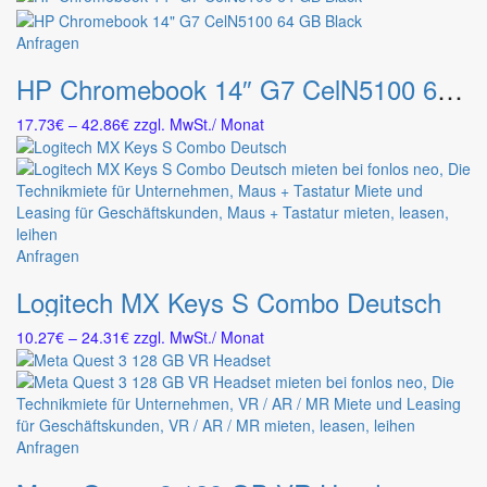
bis
Die
89.30€
Dieses
Anfragen
Optionen
Produkt
können
HP Chromebook 14″ G7 CelN5100 64 GB Black
weist
auf
mehrere
der
Preisspanne:
17.73
€
–
42.86
€
zzgl. MwSt.
/ Monat
Varianten
Produktseite
17.73€
auf.
gewählt
bis
Die
werden
42.86€
Optionen
können
auf
Dieses
Anfragen
der
Produkt
Produktseite
Logitech MX Keys S Combo Deutsch
weist
gewählt
mehrere
werden
Preisspanne:
10.27
€
–
24.31
€
zzgl. MwSt.
/ Monat
Varianten
10.27€
auf.
bis
Die
24.31€
Optionen
können
Dieses
Anfragen
auf
Produkt
der