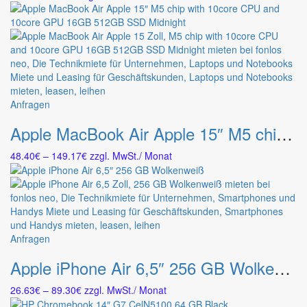
werden
9.84€
auf.
bis
Die
28.27€
Optionen
können
auf
der
Produktseite
Dieses
Anfragen
gewählt
Produkt
werden
Apple MacBook Air Apple 15″ M5 chip with 10core CPU and 10core GPU 16GB 512GB SSD Midnight
weist
mehrere
Preisspanne:
48.40
€
–
149.17
€
zzgl. MwSt.
/ Monat
Varianten
48.40€
auf.
bis
Die
149.17€
Optionen
können
auf
Dieses
Anfragen
der
Produkt
Produktseite
Apple iPhone Air 6,5″ 256 GB Wolkenweiß
weist
gewählt
mehrere
werden
Preisspanne:
26.63
€
–
89.30
€
zzgl. MwSt.
/ Monat
Varianten
26.63€
auf.