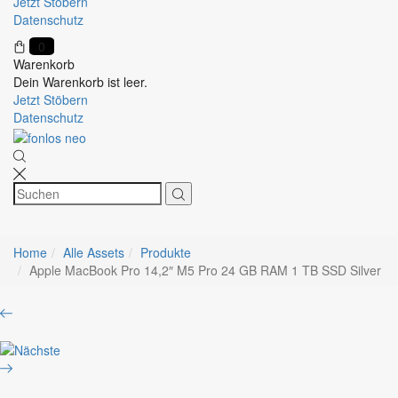
Jetzt Stöbern
Datenschutz
0
Warenkorb
Dein Warenkorb ist leer.
Jetzt Stöbern
Datenschutz
Home
Alle Assets
Produkte
Apple MacBook Pro 14,2″ M5 Pro 24 GB RAM 1 TB SSD Silver
Product
DynaScan
navigation
Dis
Dell
Public
Pro
55
24
DS552LT5-