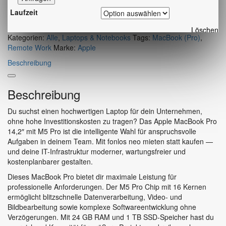
Laufzeit
Löschen
Kategorien:
Alle
,
Laptops & Notebooks
Tags:
MacBook (Pro)
,
Remote Work
Marke:
Apple
Beschreibung
Beschreibung
Du suchst einen hochwertigen Laptop für dein Unternehmen,
ohne hohe Investitionskosten zu tragen? Das Apple MacBook Pro
14,2″ mit M5 Pro ist die intelligente Wahl für anspruchsvolle
Aufgaben in deinem Team. Mit fonlos neo mieten statt kaufen —
und deine IT-Infrastruktur moderner, wartungsfreier und
kostenplanbarer gestalten.
Dieses MacBook Pro bietet dir maximale Leistung für
professionelle Anforderungen. Der M5 Pro Chip mit 16 Kernen
ermöglicht blitzschnelle Datenverarbeitung, Video- und
Bildbearbeitung sowie komplexe Softwareentwicklung ohne
Verzögerungen. Mit 24 GB RAM und 1 TB SSD-Speicher hast du