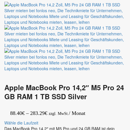
Plus
2
Monitor
P2425H
Apple MacBook Pro 14,2″ M5 Pro 24
GB RAM 1 TB SSD Silver
Preisspanne:
88.40
€
–
283.29
€
/ Monat
zzgl. MwSt.
88.40€
Wähle die Laufzeit
bis
Das MacBook Pro 14,2″ mit M5 Pro und 24 GB RAM ist dein