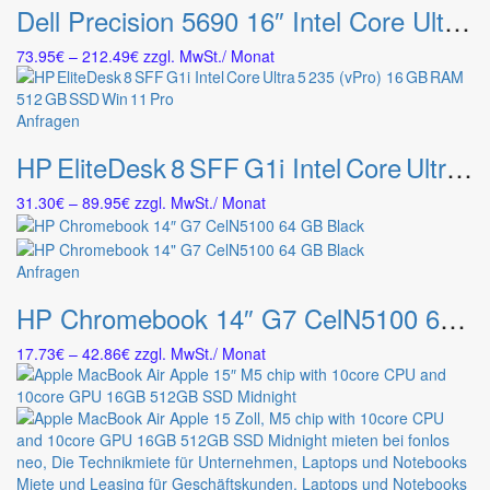
können
Dell Precision 5690 16″ Intel Core Ultra 7 32GB RAM 1TB SSD NVIDIA RTX 1000 Ada Win 11 Pro
weist
auf
mehrere
der
Preisspanne:
73.95
€
–
212.49
€
zzgl. MwSt.
/ Monat
Varianten
Produktseite
73.95€
auf.
gewählt
bis
Die
werden
212.49€
Dieses
Anfragen
Optionen
Produkt
können
HP EliteDesk 8 SFF G1i Intel Core Ultra 5 235 (vPro) 16 GB RAM 512 GB SSD Win 11 Pro
weist
auf
mehrere
der
Preisspanne:
31.30
€
–
89.95
€
zzgl. MwSt.
/ Monat
Varianten
Produktseite
31.30€
auf.
gewählt
bis
Die
werden
89.95€
Dieses
Anfragen
Optionen
Produkt
können
HP Chromebook 14″ G7 CelN5100 64 GB Black
weist
auf
mehrere
der
Preisspanne:
17.73
€
–
42.86
€
zzgl. MwSt.
/ Monat
Varianten
Produktseite
17.73€
auf.
gewählt
bis
Die
werden
42.86€
Optionen
können
auf
der