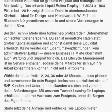
ausreichend Kapazität für größere Projekte und reibungslosen
Multitasking. Das brillante Liquid Retina Display mit 3024 x 1964
Pixeln bei 120 Hz zeigt dir jedes Detail in atemberaubender
Klarheit — ideal für Design- und Kreativarbeit. Wi-Fi 7 und
Bluetooth 6.0 garantieren schnelle und stabile Verbindungen in
deinem Büro.
Bei der Technik Miete über fonlos neo profitiert dein Unternehmen
von echter Kostenersparnis. Du zahlst monatliche Raten statt
großer Kapitalausgaben und schonst damit deine Liquidität
erheblich. Keine versteckten Eigentumsverpflichtungen, kein
administrativer Ballast — unsere Business IT Miete übernimmt
auch Wartung und Support für dich. Das Lifecycle Management
ist im Service enthalten, sodass deine Mitarbeiter sich auf ihre
Arbeit konzentrieren können, nicht auf IT-Probleme.
Wähle deine Laufzeit: 12, 24, 36 oder 48 Monate — alles planbar
und berechenbar für dein Budget. fonlos neo spezialisiert sich auf
B2B-Kunden und Unternehmenskunden wie dich und versteht
deine Anforderungen. Mit unserem Technik Leasing für Laptops
erhältst du moderne Hardware zum Festpreis, ohne die Sorgen
des Eigentümers.
Starte jetzt deine Anfrage und entdecke, wie Laptop mieten