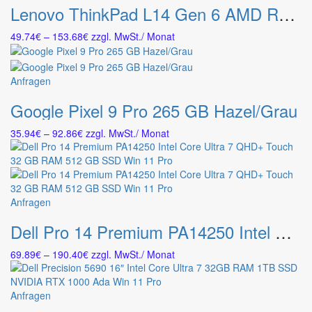
Lenovo ThinkPad L14 Gen 6 AMD Ryzen™ 5 PRO 215 Laptop 14″ 32 GB DDR5-SDRAM 512 GB SSD Wi-Fi 7 Win11 Pro Schwarz
weist
mehrere
Preisspanne:
49.74
€
–
153.68
€
zzgl. MwSt.
/ Monat
Varianten
49.74€
auf.
bis
Die
153.68€
Dieses
Anfragen
Optionen
Produkt
können
Google Pixel 9 Pro 265 GB Hazel/Grau
weist
auf
mehrere
der
Preisspanne:
35.94
€
–
92.86
€
zzgl. MwSt.
/ Monat
Varianten
Produktseite
35.94€
auf.
gewählt
bis
Die
werden
92.86€
Optionen
können
Dieses
Anfragen
auf
Produkt
der
Dell Pro 14 Premium PA14250 Intel Core Ultra 7 QHD+ Touch 32 GB RAM 512 GB SSD Win 11 Pro
weist
Produktseite
mehrere
gewählt
Preisspanne:
69.89
€
–
190.40
€
zzgl. MwSt.
/ Monat
Varianten
werden
69.89€
auf.
bis
Die
190.40€
Dieses
Anfragen
Optionen
Produkt