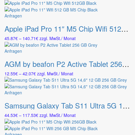
10.70€
auf.
gewählt
bis
Die
werden
22.69€
Dieses
Anfragen
Optionen
Produkt
können
Apple iPad Pro 11″ M5 Chip Wifi 512GB Black
weist
auf
mehrere
der
Preisspanne:
45.87
€
–
140.71
€
zzgl. MwSt.
/ Monat
Varianten
Produktseite
45.87€
auf.
gewählt
bis
Dieses
Anfragen
Die
werden
140.71€
Produkt
Optionen
AGM by beafon P2 Active Tablet 256 GB Grey
weist
können
mehrere
auf
Preisspanne:
12.55
€
–
42.07
€
zzgl. MwSt.
/ Monat
Varianten
der
12.55€
auf.
Produktseite
bis
Die
gewählt
42.07€
Dieses
Anfragen
Optionen
werden
Produkt
können
Samsung Galaxy Tab S11 Ultra 5G 14,6″ 12 GB 256 GB Grey
weist
auf
mehrere
der
Preisspanne:
44.53
€
–
117.53
€
zzgl. MwSt.
/ Monat
Varianten
Produktseite
44.53€
auf.
gewählt
bis
Die
werden
117.53€
Dieses
Anfragen
Optionen