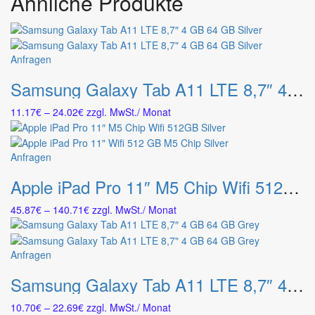
Ähnliche Produkte
Dieses
Anfragen
Produkt
Samsung Galaxy Tab A11 LTE 8,7″ 4 GB 64 GB Silver
weist
mehrere
Preisspanne:
11.17
€
–
24.02
€
zzgl. MwSt.
/ Monat
Varianten
11.17€
auf.
bis
Die
24.02€
Dieses
Anfragen
Optionen
Produkt
können
Apple iPad Pro 11″ M5 Chip Wifi 512GB Silver
weist
auf
mehrere
der
Preisspanne:
45.87
€
–
140.71
€
zzgl. MwSt.
/ Monat
Varianten
Produktseite
45.87€
auf.
gewählt
bis
Die
werden
140.71€
Dieses
Anfragen
Optionen
Produkt
können
Samsung Galaxy Tab A11 LTE 8,7″ 4 GB 64 GB Grey
weist
auf
mehrere
der
Preisspanne:
10.70
€
–
22.69
€
zzgl. MwSt.
/ Monat
Varianten
Produktseite