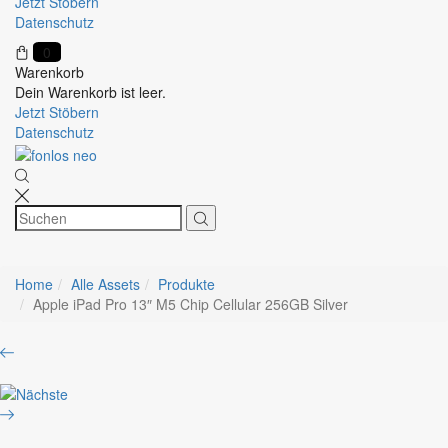
Jetzt Stöbern
Datenschutz
0
Warenkorb
Dein Warenkorb ist leer.
Jetzt Stöbern
Datenschutz
Home
Alle Assets
Produkte
Apple iPad Pro 13″ M5 Chip Cellular 256GB Silver
Product
Apple
navigation
iPad
Samsung
Pro
Galaxy
13″
Buds3
M5