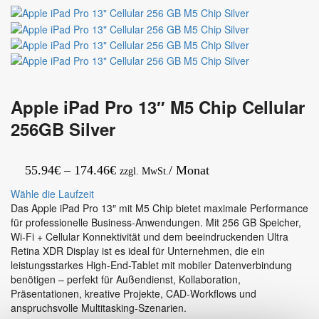
FE
Chip
Black
Cellular
1TB
Silver
Apple iPad Pro 13″ M5 Chip Cellular
256GB Silver
Preisspanne:
55.94
€
–
174.46
€
/ Monat
zzgl. MwSt.
55.94€
Wähle die Laufzeit
bis
Das Apple iPad Pro 13″ mit M5 Chip bietet maximale Performance
für professionelle Business-Anwendungen. Mit 256 GB Speicher,
174.46€
Wi-Fi + Cellular Konnektivität und dem beeindruckenden Ultra
Retina XDR Display ist es ideal für Unternehmen, die ein
leistungsstarkes High-End-Tablet mit mobiler Datenverbindung
benötigen – perfekt für Außendienst, Kollaboration,
Präsentationen, kreative Projekte, CAD-Workflows und
anspruchsvolle Multitasking-Szenarien.