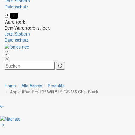
Jetzt Stöbern
Datenschutz
0
Warenkorb
Dein Warenkorb ist leer.
Jetzt Stöbern
Datenschutz
Home
Alle Assets
Produkte
Apple iPad Pro 13″ Wifi 512 GB M5 Chip Black
Product
Apple
navigation
iPad
Apple
Pro
iPad
11″
Pro
M5