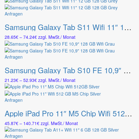
Dieses
Anfragen
Produkt
Samsung Galaxy Tab S11 Wifi 11″ 12 GB 128 GB Grey
weist
mehrere
Preisspanne:
28.65
€
–
74.24
€
zzgl. MwSt.
/ Monat
Varianten
28.65€
auf.
bis
Die
74.24€
Dieses
Anfragen
Optionen
Produkt
können
Samsung Galaxy Tab S10 FE 10,9″ 128 GB Wifi Grau
weist
auf
mehrere
der
Preisspanne:
21.23
€
–
52.93
€
zzgl. MwSt.
/ Monat
Varianten
Produktseite
21.23€
auf.
gewählt
bis
Die
werden
52.93€
Dieses
Anfragen
Optionen
Produkt
können
Apple iPad Pro 11″ M5 Chip Wifi 512GB Silver
weist
auf
mehrere
der
Preisspanne:
45.87
€
–
140.71
€
zzgl. MwSt.
/ Monat
Varianten
Produktseite
45.87€
auf.
gewählt
bis
Dieses
Anfragen
Die
werden