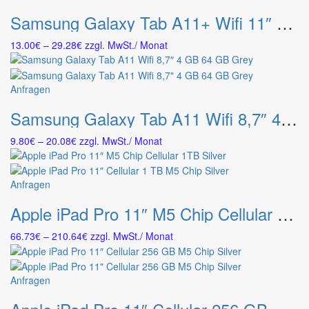
140.71€
Produkt
Optionen
Samsung Galaxy Tab A11+ Wifi 11″ 6 GB 128 GB Silver
weist
können
mehrere
auf
Preisspanne:
13.00
€
–
29.28
€
zzgl. MwSt.
/ Monat
Varianten
der
13.00€
auf.
Produktseite
bis
Die
gewählt
29.28€
Dieses
Anfragen
Optionen
werden
Produkt
können
Samsung Galaxy Tab A11 Wifi 8,7″ 4 GB 64 GB Grey
weist
auf
mehrere
der
Preisspanne:
9.80
€
–
20.08
€
zzgl. MwSt.
/ Monat
Varianten
Produktseite
9.80€
auf.
gewählt
bis
Die
werden
20.08€
Dieses
Anfragen
Optionen
Produkt
können
Apple iPad Pro 11″ M5 Chip Cellular 1TB Silver
weist
auf
mehrere
der
Preisspanne:
66.73
€
–
210.64
€
zzgl. MwSt.
/ Monat
Varianten
Produktseite
66.73€
auf.
gewählt
bis
Die
werden
210.64€
Dieses
Anfragen
Optionen
Produkt
können
weist
auf