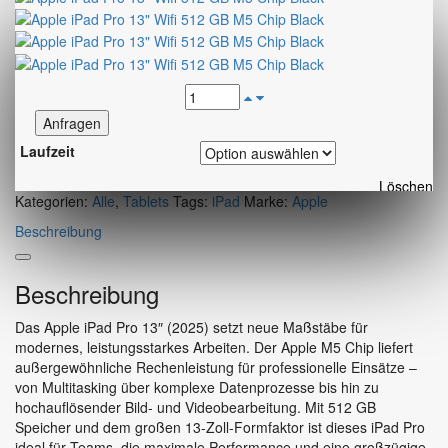
Anfragen
Laufzeit
Löschen
Kategorien:
Alle
,
Tablets
Tags:
iPad
Marke:
Apple
Beschreibung
Beschreibung
Das Apple iPad Pro 13″ (2025) setzt neue Maßstäbe für
modernes, leistungsstarkes Arbeiten. Der Apple M5 Chip liefert
außergewöhnliche Rechenleistung für professionelle Einsätze –
von Multitasking über komplexe Datenprozesse bis hin zu
hochauflösender Bild- und Videobearbeitung. Mit 512 GB
Speicher und dem großen 13-Zoll-Formfaktor ist dieses iPad Pro
ideal für Teams, die maximale Performance und eine großzügige