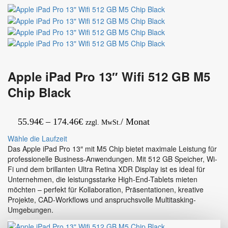
13″
Chip
M5
WiFi
Chip
&
Cellular
Cellular
512GB
256GB
Black
Chip
Black
Apple iPad Pro 13″ Wifi 512 GB M5
Chip Black
Preisspanne:
55.94
€
–
174.46
€
/ Monat
zzgl. MwSt.
55.94€
Wähle die Laufzeit
bis
Das Apple iPad Pro 13″ mit M5 Chip bietet maximale Leistung für
professionelle Business-Anwendungen. Mit 512 GB Speicher, Wi-
174.46€
Fi und dem brillanten Ultra Retina XDR Display ist es ideal für
Unternehmen, die leistungsstarke High-End-Tablets mieten
möchten – perfekt für Kollaboration, Präsentationen, kreative
Projekte, CAD-Workflows und anspruchsvolle Multitasking-
Umgebungen.