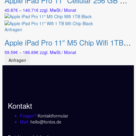
Apple iPad Pro 11″ Cellular 256 GB M5 Chip Silver
mehrere
der
Preisspanne:
45.87
€
–
140.71
€
zzgl. MwSt.
/ Monat
Varianten
Produktseite
45.87€
auf.
gewählt
bis
Die
werden
140.71€
Dieses
Anfragen
Optionen
Produkt
können
Apple iPad Pro 11″ M5 Chip Wifi 1TB Black
weist
auf
mehrere
der
Preisspanne:
59.59
€
–
186.69
€
zzgl. MwSt.
/ Monat
Varianten
Produktseite
59.59€
auf.
gewählt
Anfragen
bis
Die
werden
186.69€
Optionen
können
auf
der
Produktseite
gewählt
Kontakt
werden
Fragen?
Kontaktformular
Mail:
hello@fonlos.de