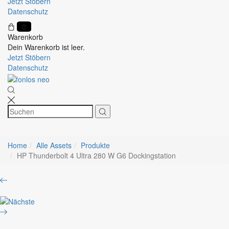
Jetzt Stöbern
Datenschutz
0
Warenkorb
Dein Warenkorb ist leer.
Jetzt Stöbern
Datenschutz
Home
Alle Assets
Produkte
HP Thunderbolt 4 Ultra 280 W G6 Dockingstation
Product
HP
navigation
Series
HP
5
EliteBook
Serie
G11
5