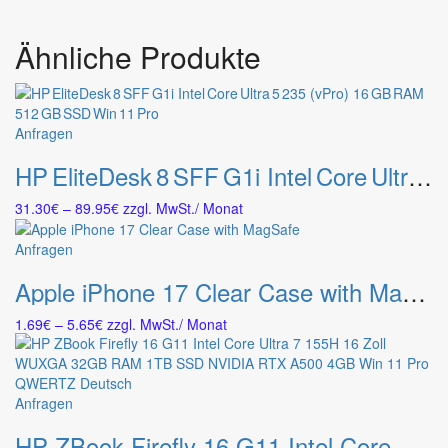
Ähnliche Produkte
Dieses
Anfragen
Produkt
HP EliteDesk 8 SFF G1i Intel Core Ultra 5 235 (vPro) 16 GB RAM 512 GB SSD Win 11 Pro
weist
mehrere
Preisspanne:
31.30
€
–
89.95
€
zzgl. MwSt.
/ Monat
Varianten
31.30€
auf.
bis
Dieses
Anfragen
Die
89.95€
Produkt
Optionen
Apple iPhone 17 Clear Case with MagSafe
weist
können
mehrere
auf
Preisspanne:
1.69
€
–
5.65
€
zzgl. MwSt.
/ Monat
Varianten
der
1.69€
auf.
Produktseite
bis
Die
gewählt
5.65€
Optionen
werden
Dieses
Anfragen
können
Produkt
auf
HP ZBook Firefly 16 G11 Intel Core Ultra 7 155H 16 Zoll WUXGA 32GB RAM 1TB SSD NVIDIA RTX A500 4GB Win 11 Pro QWERTZ Deutsch
weist