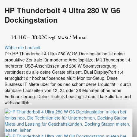
HP Thunderbolt 4 Ultra 280 W G6
Dockingstation
Preisspanne:
14.11
€
–
38.02
€
/ Monat
zzgl. MwSt.
14.11€
Wähle die Laufzeit
bis
Die HP Thunderbolt 4 Ultra 280 W G6 Dockingstation ist deine
produktive Zentrale für moderne Arbeitsplätze. Mit Thunderbolt 4,
38.02€
mehreren USB-Anschlüssen und 280 W Stromversorgung
verbindest du alle deine Geräte effizient. Dual DisplayPort 1.4
ermöglicht dir hochauflösendes Multi-Monitor-Setup. Diese
Business IT Miete über fonlos neo schont deine Liquidität – durch
planbare Laufzeiten von 12, 24 oder 36 Monaten ohne hohe
Vorfinanzierung. Deine Technik Leasing ist damit kalkulierbar und
wirtschaftlich.