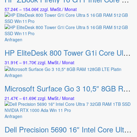
der
mehrere
Produktseite
Preisspanne:
57.24
€
–
154.06
€
zzgl. MwSt.
/ Monat
Varianten
gewählt
57.24€
auf.
werden
bis
Die
154.06€
Optionen
können
Dieses
Anfragen
auf
Produkt
der
HP EliteDesk 800 Tower G1i Core Ultra 5 16 GB RAM 512 GB SSD Win 11 Pro
weist
Produktseite
mehrere
gewählt
Preisspanne:
31.91
€
–
91.70
€
zzgl. MwSt.
/ Monat
Varianten
werden
31.91€
auf.
bis
Dieses
Anfragen
Die
91.70€
Produkt
Optionen
Microsoft Surface Go 3 10,5″ 8GB RAM 128GB LTE Platin
weist
können
mehrere
auf
Preisspanne:
21.47
€
–
61.69
€
zzgl. MwSt.
/ Monat
Varianten
der
21.47€
auf.
Produktseite
bis
Die
gewählt
61.69€
Dieses
Anfragen
Optionen
werden
Produkt
können
Dell Precision 5690 16″ Intel Core Ultra 7 32GB RAM 1TB SSD NVIDIA RTX 1000 Ada Win 11 Pro
weist
auf
mehrere
der