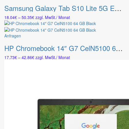
Produkt
können
Samsung Galaxy Tab S10 Lite 5G Enterprise Edition 128 GB 10.9″ 6 GB Wi-Fi 6 Grau inkl. S-Pen
weist
auf
mehrere
der
Preisspanne:
18.04
€
–
50.35
€
zzgl. MwSt.
/ Monat
Varianten
Produktseite
18.04€
auf.
gewählt
bis
Die
werden
50.35€
Dieses
Anfragen
Optionen
Produkt
können
HP Chromebook 14″ G7 CelN5100 64 GB Black
weist
auf
mehrere
der
Preisspanne:
17.73
€
–
42.86
€
zzgl. MwSt.
/ Monat
Varianten
Produktseite
17.73€
auf.
gewählt
bis
Die
werden
42.86€
Optionen
können
auf
der
Produktseite
gewählt
werden