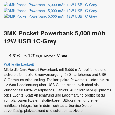
55″
Ryzen
iiWare21E
5
EDLA
7535HS
Google-
16″
GMS-
WUXGA
apps
8GB
3MK Pocket Powerbank 5,000 mAh
Android
256GB
14
SSD
12W USB 1C-Grey
8/128GB
W11P
40Points
Arctic
PureTouch
Grey
Preisspanne:
4.61
€
–
6.17
€
/ Monat
zzgl. MwSt.
IR+
4.61€
3840×2160
Wähle die Laufzeit
UHD
bis
Miete die 3mk Pocket Powerbank mit 5.000 mAh bei fonlos und
IPS
sichere die mobile Stromversorgung für Smartphones und USB-
6.17€
C-Geräte im Arbeitsalltag. Die kompakte Powerbank liefert bis zu
12 Watt Ladeleistung über USB-C und eignet sich ideal als
Zubehör für Miet-Smartphones, Tablets, Außendienst-Equipments
oder Events. Statt Anschaffung und Lagerhaltung profitierst du
von planbaren Kosten, skalierbaren Stückzahlen und einer
nahtlosen Integration in dein Tech-as-a-Service-Setup –
zuverlässig, platzsparend und sofort einsatzbereit.