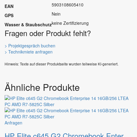
5903108605410
EAN
Nein
GPS
keine Zertifizierung
Wasser & Staubschutz
Fragen oder Produkt fehlt?
> Projektgespräch buchen
> Technikmiete anfragen
Hinweis: Texte auf dieser Produktseite wurden teilweise KI-generiert.
Ähnliche Produkte
Dieses
Anfragen
Produkt
HP Elite c645 G2 Chromebook Enterprise 14 16GB/256 LTEA PC AMD R7-5825C Silber
weist