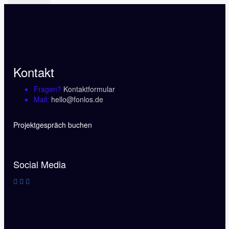
Die
gewählt
42.07€
Optionen
werden
können
auf
der
Produktseite
gewählt
Kontakt
werden
Fragen?
Kontaktformular
Mail:
hello@fonlos.de
Projektgespräch buchen
Social Media