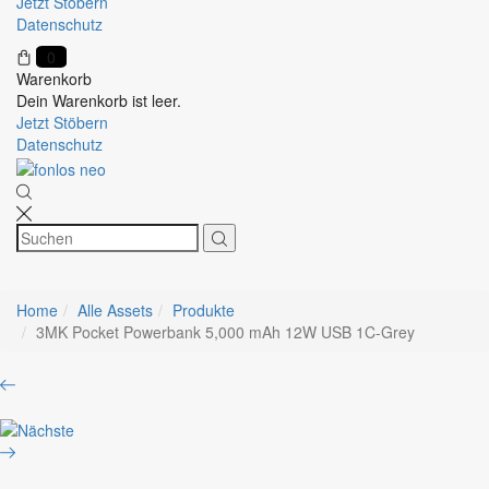
Jetzt Stöbern
Datenschutz
0
Warenkorb
Dein Warenkorb ist leer.
Jetzt Stöbern
Datenschutz
Home
Alle Assets
Produkte
3MK Pocket Powerbank 5,000 mAh 12W USB 1C-Grey
Product
Lenovo
navigation
ThinkBook
iiyama
16
TE5513A-
G7
B1AG
AMD