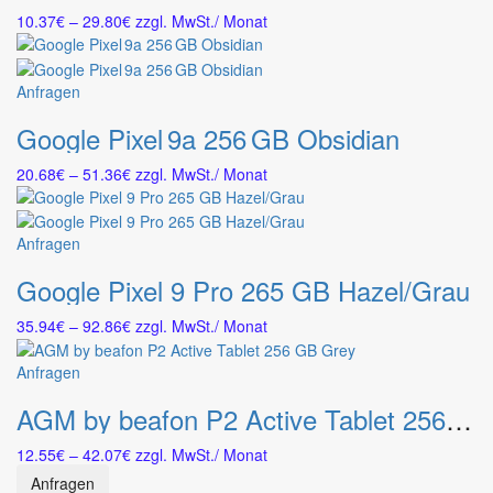
mehrere
Preisspanne:
10.37
€
–
29.80
€
zzgl. MwSt.
/ Monat
Varianten
10.37€
auf.
bis
Die
29.80€
Dieses
Anfragen
Optionen
Produkt
können
Google Pixel 9a 256 GB Obsidian
weist
auf
mehrere
der
Preisspanne:
20.68
€
–
51.36
€
zzgl. MwSt.
/ Monat
Varianten
Produktseite
20.68€
auf.
gewählt
bis
Die
werden
51.36€
Dieses
Anfragen
Optionen
Produkt
können
Google Pixel 9 Pro 265 GB Hazel/Grau
weist
auf
mehrere
der
Preisspanne:
35.94
€
–
92.86
€
zzgl. MwSt.
/ Monat
Varianten
Produktseite
35.94€
auf.
gewählt
bis
Dieses
Anfragen
Die
werden
92.86€
Produkt
Optionen
AGM by beafon P2 Active Tablet 256 GB Grey
weist
können
mehrere
auf
Preisspanne:
12.55
€
–
42.07
€
zzgl. MwSt.
/ Monat
Varianten
der
12.55€
auf.
Anfragen
Produktseite
bis