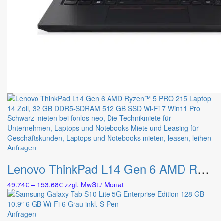
Dieses
Anfragen
Produkt
Lenovo ThinkPad L14 Gen 6 AMD Ryzen™ 5 PRO 215 Laptop 14″ 32 GB DDR5-SDRAM 512 GB SSD Wi-Fi 7 Win11 Pro Schwarz
weist
mehrere
Preisspanne:
49.74
€
–
153.68
€
zzgl. MwSt.
/ Monat
Varianten
49.74€
auf.
bis
Die
153.68€
Dieses
Anfragen
Optionen