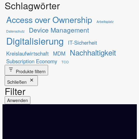
Schlagwörter
Access over Ownership
Arbeitsplatz
Device Management
Datenschutz
Digitalisierung
IT-Sicherheit
Nachhaltigkeit
Kreislaufwirtschaft
MDM
Subscription Economy
TCO
Produkte filtern
Schließen
Filter
Anwenden