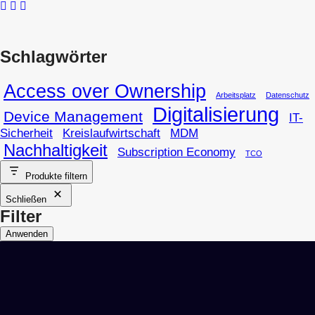
Schlagwörter
Access over Ownership
Arbeitsplatz
Datenschutz
Digitalisierung
Device Management
IT-
Sicherheit
Kreislaufwirtschaft
MDM
Nachhaltigkeit
Subscription Economy
TCO
Produkte filtern
Schließen
Filter
Anwenden