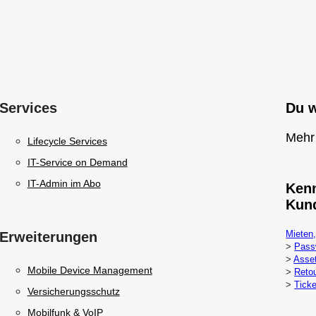
Services
Du w
Mehr
Lifecycle Services
IT-Service on Demand
IT-Admin im Abo
Kenn
Kun
Mieten,
Erweiterungen
>
Pass
>
Asse
Mobile Device Management
>
Reto
>
Ticke
Versicherungsschutz
Mobilfunk & VoIP