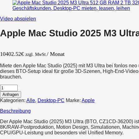
GB
256
Black
GB
Titanium
RAM
Video abspielen
(EoL
2
05/2026)
TB
Apple Mac Studio 2025 M3 Ul
32C
CPU
80C
GPU
10402.52
€
/ Monat
BTO
zzgl. MwSt.
Miete den Apple Mac Studio (2025) mit M3 Ultra bei fonlos n
dieses BTO-Setup ideal für große 3D-Szenen, High-End-Video
brauchen.
Anfragen
Kategorien:
Alle
,
Desktop-PC
Marke:
Apple
Beschreibung
Der Apple Mac Studio (2025) M3 Ultra (BTO, CZ1CD-36200) ist
8K/RAW-Postproduktion, Motion Design, Simulationen, Machine Lea
CPU/GPU-Leistung und besonders viel Unified Memory.