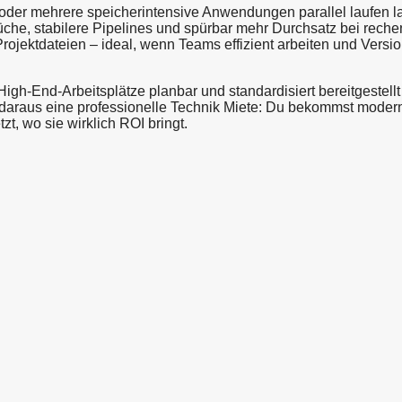
 oder mehrere speicherintensive Anwendungen parallel laufen 
üche, stabilere Pipelines und spürbar mehr Durchsatz bei reche
Projektdateien – ideal, wenn Teams effizient arbeiten und Versi
igh-End-Arbeitsplätze planbar und standardisiert bereitgestellt
d daraus eine professionelle Technik Miete: Du bekommst mode
zt, wo sie wirklich ROI bringt.