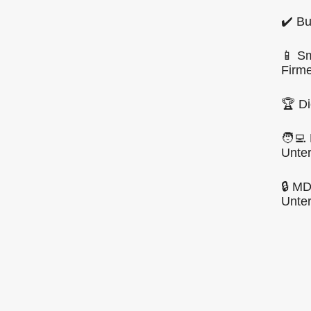
✔️ Bu
📱 Sm
Firm
🏆 Di
🧑‍💻
Unte
🔒 M
Unte