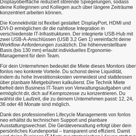
Displayoberfläche reduziert störende Spiegelungen, sodass
deine Kolleginnen und Kollegen auch über längere Zeiträume
konzentriert arbeiten können.
Die Konnektivität ist flexibel gestaltet: DisplayPort, HDMI und
DVI-D ermöglichen dir die nahtlose Integration in
verschiedenste IT-Infrastrukturen. Der integrierte USB-Hub mit
zwei USB-A-Anschlüssen (USB 3.2 Gen 1) vereinfacht deine
Workflow-Anforderungen zusätzlich. Die höhenverstellbare
Basis (bis 130 mm) erlaubt individuelles Ergonomie-
Management für dein Team.
Für dein Unternehmen bedeutet die Miete dieses Monitors über
fonlos neo konkrete Vorteile. Du schonst deine Liquidität,
indem du hohe Investitionskosten vermeidest und stattdessen
über planbare Mietgebühren kalkulierst. Die Technik Miete
befreit dein Business IT-Team von Verwaltungsaufgaben und
ermöglicht dir, dich auf Kernprozesse zu konzentrieren. Du
wählst die Laufzeit, die zu deinem Unternehmen passt: 12, 24,
36 oder 48 Monate sind möglich.
Dank des professionellen Lifecycle Managements von fonlos
neo erhältst du technischen Support und planbare
Ausstattungswechsel. Die Geräteverwaltung erfolgt über dein
persönliches Kundenportal – transparent und effizient. Damit