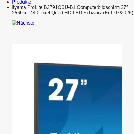
Produkte
Ilyama ProLite B2791QSU-B1 Computerbildschirm 27″
2560 x 1440 Pixel Quad HD LED Schwarz (EoL 07/2026)
Product
i-
navigation
tec
USB
C
Metal
Nano
Docking
Station
1xHDMI
4K
1xSD
Kartenleser
1xmicroSD
Kartenleser
1xGLAN
1xAudio
3x
USB
3.0
Port
1x