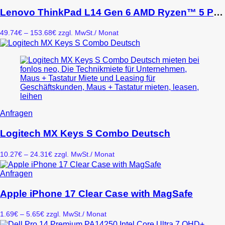
Produkt
weist
Lenovo ThinkPad L14 Gen 6 AMD Ryzen™ 5 PRO 215 Laptop 14″ 32 GB DDR5-SDRAM 512 GB SSD Wi-Fi 7 Win11 Pro Schwarz
mehrere
Varianten
Preisspanne:
49.74
€
–
153.68
€
zzgl. MwSt.
/ Monat
auf.
49.74€
Die
bis
Optionen
153.68€
können
auf
der
Produktseite
gewählt
werden
Dieses
Anfragen
Produkt
weist
Logitech MX Keys S Combo Deutsch
mehrere
Varianten
Preisspanne:
10.27
€
–
24.31
€
zzgl. MwSt.
/ Monat
auf.
10.27€
Die
bis
Dieses
Anfragen
Optionen
24.31€
Produkt
können
weist
Apple iPhone 17 Clear Case with MagSafe
auf
mehrere
der
Varianten
Produktseite
Preisspanne:
1.69
€
–
5.65
€
zzgl. MwSt.
/ Monat
auf.
gewählt
1.69€