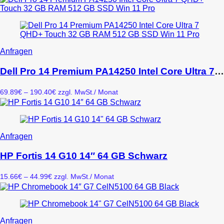
Die
werden
bis
Optionen
5.65€
können
auf
der
Produktseite
Dieses
Anfragen
gewählt
Produkt
werden
weist
Dell Pro 14 Premium PA14250 Intel Core Ultra 7 QHD+ Touch 32 GB RAM 512 GB SSD Win 11 Pro
mehrere
Varianten
Preisspanne:
69.89
€
–
190.40
€
zzgl. MwSt.
/ Monat
auf.
69.89€
Die
bis
Optionen
190.40€
können
auf
Dieses
Anfragen
der
Produkt
Produktseite
weist
HP Fortis 14 G10 14″ 64 GB Schwarz
gewählt
mehrere
werden
Varianten
Preisspanne:
15.66
€
–
44.99
€
zzgl. MwSt.
/ Monat
auf.
15.66€
Die
bis
Optionen
44.99€
können
auf
Dieses
Anfragen