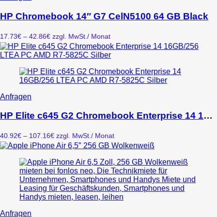
der
Produkt
Produktseite
weist
HP Chromebook 14″ G7 CelN5100 64 GB Black
gewählt
mehrere
werden
Varianten
Preisspanne:
17.73
€
–
42.86
€
zzgl. MwSt.
/ Monat
auf.
17.73€
Die
bis
Optionen
42.86€
können
auf
der
Produktseite
Dieses
Anfragen
gewählt
Produkt
werden
weist
HP Elite c645 G2 Chromebook Enterprise 14 16GB/256 LTEA PC AMD R7-5825C Silber
mehrere
Varianten
Preisspanne:
40.92
€
–
107.16
€
zzgl. MwSt.
/ Monat
auf.
40.92€
Die
bis
Optionen
107.16€
können
auf
der
Produktseite
gewählt
werden
Dieses
Anfragen