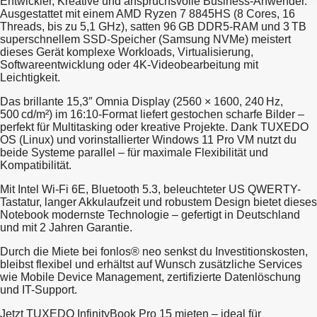
Entwickler, Kreative und anspruchsvolle Business-Anwender.
Ausgestattet mit einem AMD Ryzen 7 8845HS (8 Cores, 16
Threads, bis zu 5,1 GHz), satten 96 GB DDR5-RAM und 3 TB
superschnellem SSD-Speicher (Samsung NVMe) meistert
dieses Gerät komplexe Workloads, Virtualisierung,
Softwareentwicklung oder 4K-Videobearbeitung mit
Leichtigkeit.
Das brillante 15,3″ Omnia Display (2560 × 1600, 240 Hz,
500 cd/m²) im 16:10-Format liefert gestochen scharfe Bilder –
perfekt für Multitasking oder kreative Projekte. Dank TUXEDO
OS (Linux) und vorinstallierter Windows 11 Pro VM nutzt du
beide Systeme parallel – für maximale Flexibilität und
Kompatibilität.
Mit Intel Wi-Fi 6E, Bluetooth 5.3, beleuchteter US QWERTY-
Tastatur, langer Akkulaufzeit und robustem Design bietet dieses
Notebook modernste Technologie – gefertigt in Deutschland
und mit 2 Jahren Garantie.
Durch die Miete bei fonlos® neo senkst du Investitionskosten,
bleibst flexibel und erhältst auf Wunsch zusätzliche Services
wie Mobile Device Management, zertifizierte Datenlöschung
und IT-Support.
Jetzt TUXEDO InfinityBook Pro 15 mieten – ideal für