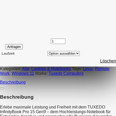
Anfragen
Laufzeit
Löschen
Kategorien:
Alle
,
Laptops & Notebooks
Tags:
Linux
,
Remote
Work
,
Windows 11
Marke:
Tuxedo Computers
Beschreibung
Beschreibung
Erlebe maximale Leistung und Freiheit mit dem TUXEDO
InfinityBook Pro 15 Gen9 – dem Hochleistungs-Notebook für