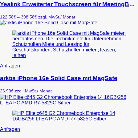
weist
Yealink Erweiterter Touchscreen für MeetingBoard 86 Zoll ohne Stand
mehrere
Varianten
Preisspanne:
122.58
€
–
398.58
€
zzgl. MwSt.
/ Monat
auf.
122.58€
Die
bis
Optionen
398.58€
können
auf
der
Produktseite
gewählt
werden
Anfragen
arktis iPhone 16e Solid Case mit MagSafe
26.99
€
zzgl. MwSt.
/ Monat
Dieses
Anfragen
Produkt