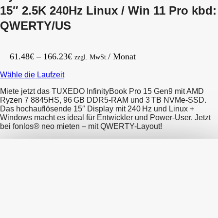
15″ 2.5K 240Hz Linux / Win 11 Pro kbd:
QWERTY/US
Preisspanne:
61.48
€
–
166.23
€
/ Monat
zzgl. MwSt.
61.48€
Wähle die Laufzeit
bis
166.23€
Miete jetzt das TUXEDO InfinityBook Pro 15 Gen9 mit AMD
Ryzen 7 8845HS, 96 GB DDR5-RAM und 3 TB NVMe-SSD.
Das hochauflösende 15″ Display mit 240 Hz und Linux +
Windows macht es ideal für Entwickler und Power-User. Jetzt
bei fonlos® neo mieten – mit QWERTY-Layout!