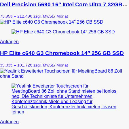
weist
Dell Precision 5690 16″ Intel Core Ultra 7 32GB RAM 1TB SSD NVIDIA RTX 1000 Ada Win 11 Pro
der
mehrere
Produktseite
Varianten
gewählt
Preisspanne:
73.95
€
–
212.49
€
zzgl. MwSt.
/ Monat
auf.
werden
73.95€
Die
bis
Optionen
212.49€
können
auf
Dieses
Anfragen
der
Produkt
Produktseite
weist
HP Elite c640 G3 Chromebook 14″ 256 GB SSD
gewählt
mehrere
werden
Varianten
Preisspanne:
39.03
€
–
101.72
€
zzgl. MwSt.
/ Monat
auf.
39.03€
Die
bis
Optionen
101.72€
können
auf
der
Produktseite
gewählt
werden
Dieses
Anfragen
Produkt