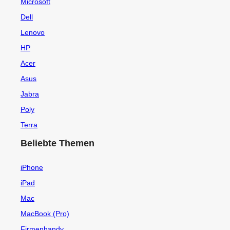
Microsoft
Dell
Lenovo
HP
Acer
Asus
Jabra
Poly
Terra
Beliebte Themen
iPhone
iPad
Mac
MacBook (Pro)
Firmenhandy