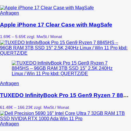
Dieses
Anfragen
Produkt
weist
Apple iPhone 17 Clear Case with MagSafe
mehrere
Varianten
Preisspanne:
1.69
€
–
5.65
€
zzgl. MwSt.
/ Monat
auf.
1.69€
Die
bis
Optionen
5.65€
können
auf
der
Produktseite
gewählt
werden
Dieses
Anfragen
Produkt
weist
TUXEDO InfinityBook Pro 15 Gen9 Ryzen 7 8845HS – 96GB RAM 3TB SSD 15″ 2.5K 240Hz Linux / Win 11 Pro kbd: QUERTZ/DE
mehrere
Varianten
Preisspanne:
61.48
€
–
166.23
€
zzgl. MwSt.
/ Monat
auf.
61.48€
Die
bis
Optionen
166.23€
Dieses
Anfragen
können
Produkt
auf