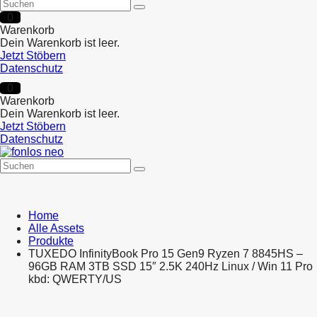
0
Warenkorb
Dein Warenkorb ist leer.
Jetzt Stöbern
Datenschutz
0
Warenkorb
Dein Warenkorb ist leer.
Jetzt Stöbern
Datenschutz
Home
Alle Assets
Produkte
TUXEDO InfinityBook Pro 15 Gen9 Ryzen 7 8845HS –
96GB RAM 3TB SSD 15″ 2.5K 240Hz Linux / Win 11 Pro
kbd: QWERTY/US
Product
TUXEDO
navigation
InfinityBook