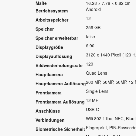
Maße
16.28 × 7.76 × 0.82 cm
Android
Betriebssystem
12
Arbeitsspeicher
256 GB
Speicher
false
Speicher erweiterbar
6.90
Displaygröße
3120 x 1440 Pixell (120 H
Displayauflösung
120
Bildwiederholungsrate
Quad Lens
Hauptkamera
200 MP, 50MP, 50MP, 12
Hauptkamera Auflösung
Single Lens
Frontkamera
12 MP
Frontkamera Auflösung
USB-C
Anschlüsse
Wifi 802.11be, NFC, Bluet
Verbindungen
Fingerprint, PIN-Passcod
Biometrische Sicherheit