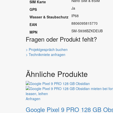
Nano SIM & eSIM
SIM Karte
Ja
GPS
IP68
Wasser & Staubschutz
8806095815770
EAN
SM-S938BZKDEUB
MPN
Fragen oder Produkt fehlt?
> Projektgespräch buchen
> Technikmiete anfragen
Ähnliche Produkte
Dieses
Anfragen
Produkt
Google Pixel 9 PRO 128 GB Obs
weist