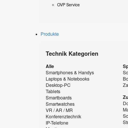
OVP Service
Produkte
Technik Kategorien
Alle
Sp
Smartphones & Handys
Sc
Laptops & Notebooks
B
Desktop-PC
Za
Tablets
Z
Smartboards
Do
Smartwatches
Ma
VR / AR / MR
Sc
Konferenztechnik
St
IP-Telefone