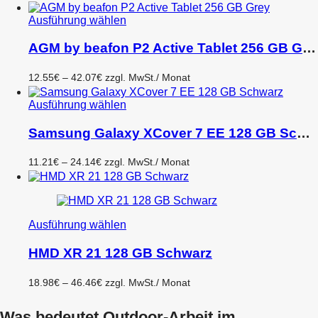
sortiert
Dieses
Ausführung wählen
Produkt
weist
AGM by beafon P2 Active Tablet 256 GB Grey
mehrere
Varianten
Preisspanne:
12.55
€
–
42.07
€
zzgl. MwSt.
/ Monat
auf.
12.55€
Die
bis
Dieses
Ausführung wählen
Optionen
42.07€
Produkt
können
weist
Samsung Galaxy XCover 7 EE 128 GB Schwarz
auf
mehrere
der
Varianten
Produktseite
Preisspanne:
11.21
€
–
24.14
€
zzgl. MwSt.
/ Monat
auf.
gewählt
11.21€
Die
werden
bis
Optionen
24.14€
können
auf
Dieses
Ausführung wählen
der
Produkt
Produktseite
weist
HMD XR 21 128 GB Schwarz
gewählt
mehrere
werden
Varianten
Preisspanne:
18.98
€
–
46.46
€
zzgl. MwSt.
/ Monat
auf.
18.98€
Die
bis
Optionen
Was bedeutet Outdoor-Arbeit im