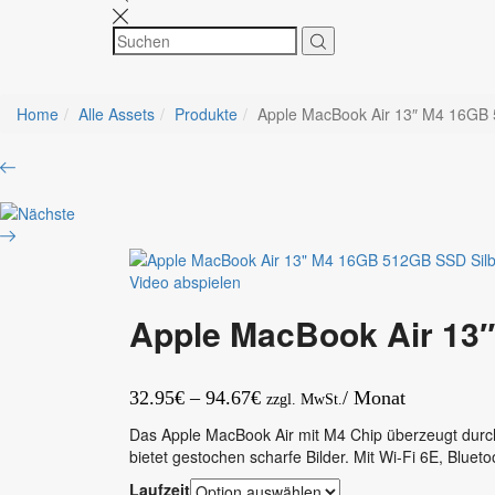
Home
Alle Assets
Produkte
Apple MacBook Air 13″ M4 16GB 
Product
Samsung
navigation
Galaxy
Apple
S25
Mac
FE
Studio
5G
M4
6,7“
Video abspielen
Max
8
16C
GB
Apple MacBook Air 13
CPU
128
40C
GB
GPU
Jetblack
Preisspanne:
32.95
€
–
94.67
€
/ Monat
zzgl. MwSt.
16C
32.95€
N.E.
Das Apple MacBook Air mit M4 Chip überzeugt durch
bis
48
bietet gestochen scharfe Bilder. Mit Wi-Fi 6E, Bluet
GB
94.67€
Laufzeit