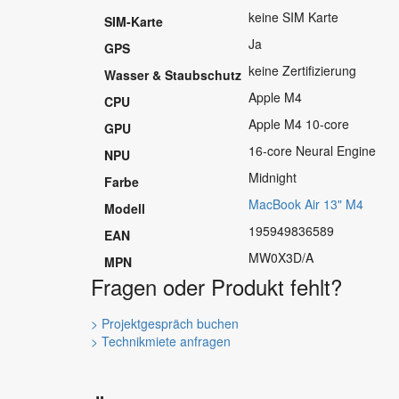
keine SIM Karte
SIM-Karte
Ja
GPS
keine Zertifizierung
Wasser & Staubschutz
Apple M4
CPU
Apple M4 10-core
GPU
16-core Neural Engine
NPU
Midnight
Farbe
MacBook Air 13" M4
Modell
195949836589
EAN
MW0X3D/A
MPN
Fragen oder Produkt fehlt?
> Projektgespräch buchen
> Technikmiete anfragen