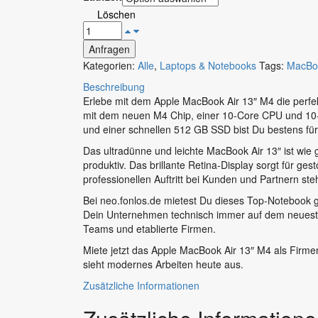
1
Löschen
2B
SSD
CTO
Anfragen
Kategorien:
Alle
,
Laptops & Notebooks
Tags:
MacBoo
Beschreibung
Erlebe mit dem Apple MacBook Air 13″ M4 die perfek
mit dem neuen M4 Chip, einer 10-Core CPU und 10-C
und einer schnellen 512 GB SSD bist Du bestens für 
Das ultradünne und leichte MacBook Air 13″ ist wie
produktiv. Das brillante Retina-Display sorgt für 
professionellen Auftritt bei Kunden und Partnern steh
Bei neo.fonlos.de mietest Du dieses Top-Notebook g
Dein Unternehmen technisch immer auf dem neuesten
Teams und etablierte Firmen.
Miete jetzt das Apple MacBook Air 13″ M4 als Firmen
sieht modernes Arbeiten heute aus.
Zusätzliche Informationen