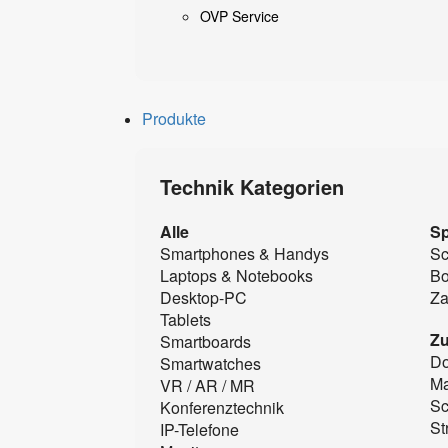
OVP Service
Produkte
Technik Kategorien
Alle
Sp
Smartphones & Handys
Sc
Laptops & Notebooks
B
Desktop-PC
Za
Tablets
Z
Smartboards
Do
Smartwatches
Ma
VR / AR / MR
Sc
Konferenztechnik
St
IP-Telefone