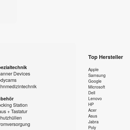
Top Hersteller
ezialtechnik
Apple
anner Devices
Samsung
odycams
Google
hnmedizintechnik
Microsoft
Dell
ubehör
Lenovo
HP
cking Station
Acer
us + Tastatur
Asus
hutzhüllen
Jabra
romversorgung
Poly