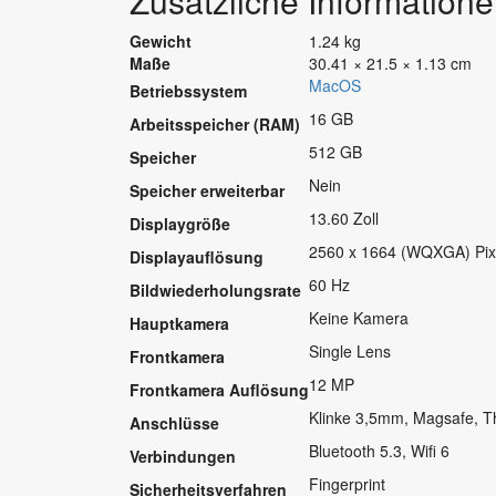
Zusätzliche Information
Gewicht
1.24 kg
Maße
30.41 × 21.5 × 1.13 cm
MacOS
Betriebssystem
16 GB
Arbeitsspeicher (RAM)
512 GB
Speicher
Nein
Speicher erweiterbar
13.60 Zoll
Displaygröße
2560 x 1664 (WQXGA) Pix
Displayauflösung
60 Hz
Bildwiederholungsrate
Keine Kamera
Hauptkamera
Single Lens
Frontkamera
12 MP
Frontkamera Auflösung
Klinke 3,5mm, Magsafe, T
Anschlüsse
Bluetooth 5.3, Wifi 6
Verbindungen
Fingerprint
Sicherheitsverfahren