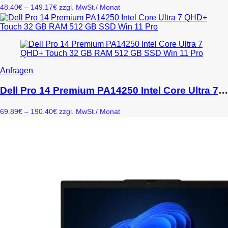
Varianten
Preisspanne:
48.40
€
–
149.17
€
zzgl. MwSt.
/ Monat
auf.
48.40€
Die
bis
Optionen
149.17€
können
auf
der
Produktseite
Dieses
Anfragen
gewählt
Produkt
werden
weist
Dell Pro 14 Premium PA14250 Intel Core Ultra 7 QHD+ Touch 32 GB RAM 512 GB SSD Win 11 Pro
mehrere
Varianten
Preisspanne:
69.89
€
–
190.40
€
zzgl. MwSt.
/ Monat
auf.
69.89€
Die
bis
Optionen
190.40€
können
auf
der
Produktseite
gewählt
werden