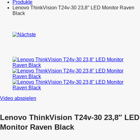
Produkte
Lenovo ThinkVision T24v-30 23,8″ LED Monitor Raven
Black
Product
Samsung
navigation
Galaxy
Samsung
Watch8
Galaxy
LTE
Watch8
40mm
Bluetooth
32GB
40mm
SM-
32GB
L325F
SM-
Graphite
L320N
Graphite
Video abspielen
Lenovo ThinkVision T24v-30 23,8″ LED
Monitor Raven Black