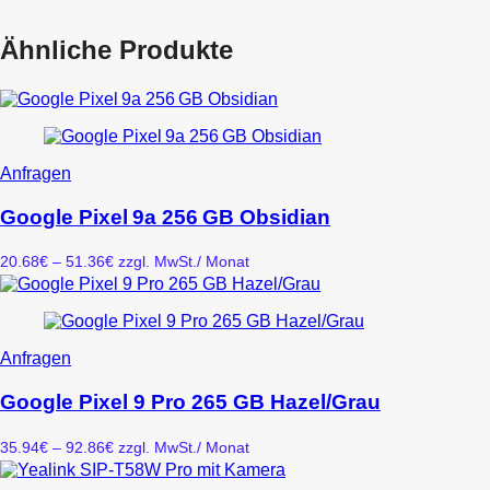
Ähnliche Produkte
Dieses
Anfragen
Produkt
weist
Google Pixel 9a 256 GB Obsidian
mehrere
Varianten
Preisspanne:
20.68
€
–
51.36
€
zzgl. MwSt.
/ Monat
auf.
20.68€
Die
bis
Optionen
51.36€
können
auf
Dieses
Anfragen
der
Produkt
Produktseite
weist
Google Pixel 9 Pro 265 GB Hazel/Grau
gewählt
mehrere
werden
Varianten
Preisspanne:
35.94
€
–
92.86
€
zzgl. MwSt.
/ Monat
auf.
35.94€
Die
bis