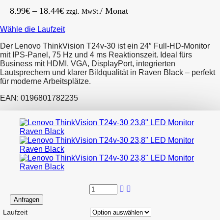
Preisspanne:
8.99
€
–
18.44
€
/ Monat
zzgl. MwSt.
8.99€
Wähle die Laufzeit
bis
18.44€
Der Lenovo ThinkVision T24v-30 ist ein 24″ Full-HD-Monitor
mit IPS-Panel, 75 Hz und 4 ms Reaktionszeit. Ideal fürs
Business mit HDMI, VGA, DisplayPort, integrierten
Lautsprechern und klarer Bildqualität in Raven Black – perfekt
für moderne Arbeitsplätze.
EAN: 0196801782235
Anfragen
Laufzeit