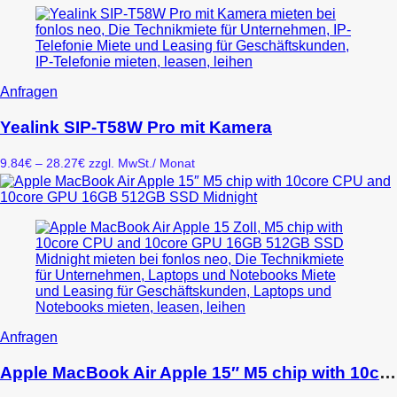
Optionen
92.86€
können
auf
der
Produktseite
gewählt
Dieses
Anfragen
werden
Produkt
weist
Yealink SIP-T58W Pro mit Kamera
mehrere
Varianten
Preisspanne:
9.84
€
–
28.27
€
zzgl. MwSt.
/ Monat
auf.
9.84€
Die
bis
Optionen
28.27€
können
auf
der
Produktseite
gewählt
werden
Dieses
Anfragen
Produkt
weist
Apple MacBook Air Apple 15″ M5 chip with 10core CPU and 10core GPU 16GB 512GB SSD Midnight
mehrere