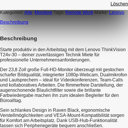
Löschen
Kategorien:
Alle
,
Monitore
Tags:
Remote Work
Marke:
Lenovo
Beschreibung
Beschreibung
Starte produktiv in den Arbeitstag mit dem Lenovo ThinkVision
T24v-30 – deiner zuverlässigen Technik Miete für
professionelle Unternehmensanforderungen.
Der 23,8 Zoll große Full-HD-Monitor überzeugt mit gestochen
scharfer Bildqualität, integrierter 1080p-Webcam, Dualmikrofon
und Lautsprechern – ideal für Videokonferenzen, Team-Calls
und kollaboratives Arbeiten. Die flimmerfreie Darstellung, der
augenschonende Blaulichtfilter sowie die brillante
Farbwiedergabe machen ihn zum idealen Begleiter für den
Büroalltag.
Sein schlankes Design in Raven Black, ergonomische
Verstellmöglichkeiten und VESA-Mount-Kompatibilität sorgen
für Komfort am Arbeitsplatz. Dank USB-Hub-Funktionalität
lassen sich Peripheriegeräte bequem anschließen.