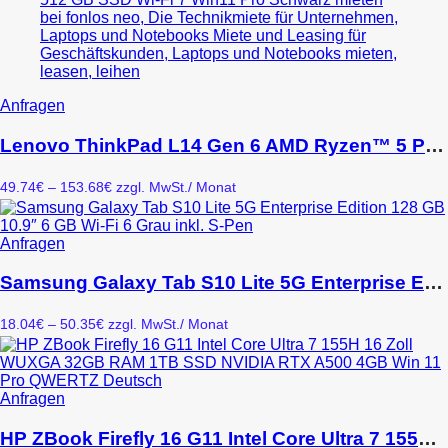
Dieses
Anfragen
Produkt
weist
Lenovo ThinkPad L14 Gen 6 AMD Ryzen™ 5 PRO 215 Laptop 14″ 32 GB DDR5-SDRAM 512 GB SSD Wi-Fi 7 Win11 Pro Schwarz
mehrere
Varianten
Preisspanne:
49.74
€
–
153.68
€
zzgl. MwSt.
/ Monat
auf.
49.74€
Die
bis
Optionen
153.68€
Dieses
Anfragen
können
Produkt
auf
weist
Samsung Galaxy Tab S10 Lite 5G Enterprise Edition 128 GB 10.9″ 6 GB Wi-Fi 6 Grau inkl. S-Pen
der
mehrere
Produktseite
Varianten
gewählt
Preisspanne:
18.04
€
–
50.35
€
zzgl. MwSt.
/ Monat
auf.
werden
18.04€
Die
bis
Optionen
50.35€
können
Dieses
Anfragen
auf
Produkt
der
weist
HP ZBook Firefly 16 G11 Intel Core Ultra 7 155H 16 Zoll WUXGA 32GB RAM 1TB SSD NVIDIA RTX A500 4GB Win 11 Pro QWERTZ Deutsch
Produktseite