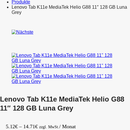
Produkte
Lenovo Tab K11e MediaTek Helio G88 11″ 128 GB Luna
Grey
Product
Apple
navigation
iPhone
Lenovo
15
Tablet
Pro
K11
128
Plus
GB
TB352XU
Black
11,45″
Titanium
128
GB
Luna
Grey
Lenovo Tab K11e MediaTek Helio G88
11″ 128 GB Luna Grey
Preisspanne:
5.12
€
–
14.71
€
/ Monat
zzgl. MwSt.