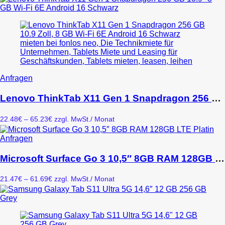
Die
bis
Optionen
210.64€
können
auf
der
Produktseite
gewählt
werden
Dieses
Anfragen
Produkt
weist
Lenovo ThinkTab X11 Gen 1 Snapdragon 256 GB 10.9″ 8 GB Wi-Fi 6E Android 16 Schwarz
mehrere
Varianten
Preisspanne:
22.48
€
–
65.23
€
zzgl. MwSt.
/ Monat
auf.
22.48€
Die
bis
Dieses
Anfragen
Optionen
65.23€
Produkt
können
weist
Microsoft Surface Go 3 10,5″ 8GB RAM 128GB LTE Platin
auf
mehrere
der
Varianten
Produktseite
Preisspanne:
21.47
€
–
61.69
€
zzgl. MwSt.
/ Monat
auf.
gewählt
21.47€
Die
werden
bis
Optionen
61.69€
können
auf