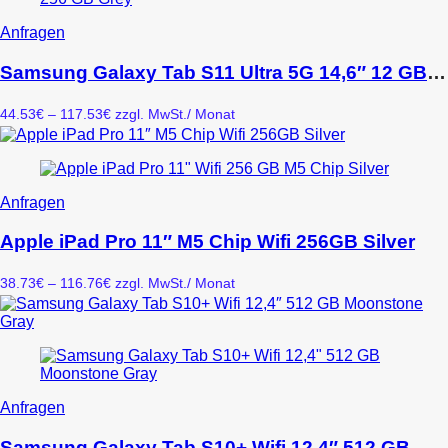
der
Produktseite
Dieses
Anfragen
gewählt
Produkt
werden
weist
Samsung Galaxy Tab S11 Ultra 5G 14,6″ 12 GB 256 GB Grey
mehrere
Varianten
Preisspanne:
44.53
€
–
117.53
€
zzgl. MwSt.
/ Monat
auf.
44.53€
Die
bis
Optionen
117.53€
können
auf
Dieses
Anfragen
der
Produkt
Produktseite
weist
Apple iPad Pro 11″ M5 Chip Wifi 256GB Silver
gewählt
mehrere
werden
Varianten
Preisspanne:
38.73
€
–
116.76
€
zzgl. MwSt.
/ Monat
auf.
38.73€
Die
bis
Optionen
116.76€
können
auf
der
Produktseite
Dieses
Anfragen
gewählt
Produkt
werden
weist
Samsung Galaxy Tab S10+ Wifi 12,4″ 512 GB Moonstone Gray