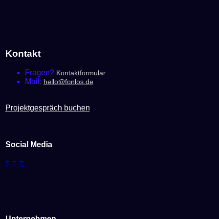
186.69€
können
auf
der
Produktseite
gewählt
werden
Kontakt
Fragen?
Kontaktformular
Mail:
hello@fonlos.de
Projektgespräch buchen
Social Media
Unternehmen