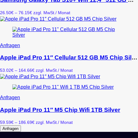
mehrere
Varianten
Preisspanne:
26.50
€
–
76.15
€
zzgl. MwSt.
/ Monat
auf.
26.50€
Die
bis
Optionen
76.15€
können
auf
der
Dieses
Anfragen
Produktseite
Produkt
gewählt
weist
Apple iPad Pro 11″ Cellular 512 GB M5 Chip Silver
werden
mehrere
Varianten
Preisspanne:
53.02
€
–
164.66
€
zzgl. MwSt.
/ Monat
auf.
53.02€
Die
bis
Optionen
164.66€
können
auf
Dieses
Anfragen
der
Produkt
Produktseite
weist
Apple iPad Pro 11″ M5 Chip Wifi 1TB Silver
gewählt
mehrere
werden
Varianten
Preisspanne:
59.59
€
–
186.69
€
zzgl. MwSt.
/ Monat
auf.
59.59€
Anfragen
Die
bis
Optionen