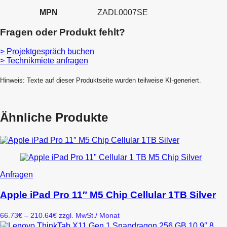
MPN
ZADL0007SE
Fragen oder Produkt fehlt?
> Projektgespräch buchen
> Technikmiete anfragen
Hinweis: Texte auf dieser Produktseite wurden teilweise KI-generiert.
Ähnliche Produkte
Dieses
Anfragen
Produkt
weist
Apple iPad Pro 11″ M5 Chip Cellular 1TB Silver
mehrere
Varianten
Preisspanne:
66.73
€
–
210.64
€
zzgl. MwSt.
/ Monat
auf.
66.73€