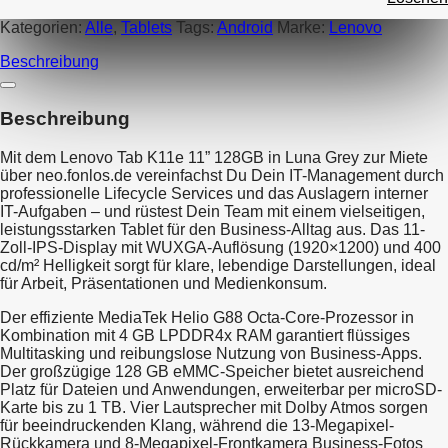
Kategorien:
Alle
,
Tablets
Tags:
Android
Marke:
Lenovo
Beschreibung
Beschreibung
Mit dem Lenovo Tab K11e 11” 128GB in Luna Grey zur Miete
über neo.fonlos.de vereinfachst Du Dein IT-Management durch
professionelle Lifecycle Services und das Auslagern interner
IT-Aufgaben – und rüstest Dein Team mit einem vielseitigen,
leistungsstarken Tablet für den Business-Alltag aus. Das 11-
Zoll-IPS-Display mit WUXGA-Auflösung (1920×1200) und 400
cd/m² Helligkeit sorgt für klare, lebendige Darstellungen, ideal
für Arbeit, Präsentationen und Medienkonsum.
Der effiziente MediaTek Helio G88 Octa-Core-Prozessor in
Kombination mit 4 GB LPDDR4x RAM garantiert flüssiges
Multitasking und reibungslose Nutzung von Business-Apps.
Der großzügige 128 GB eMMC-Speicher bietet ausreichend
Platz für Dateien und Anwendungen, erweiterbar per microSD-
Karte bis zu 1 TB. Vier Lautsprecher mit Dolby Atmos sorgen
für beeindruckenden Klang, während die 13-Megapixel-
Rückkamera und 8-Megapixel-Frontkamera Business-Fotos