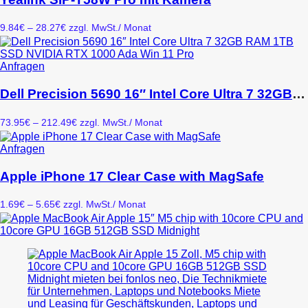
mehrere
Varianten
Preisspanne:
9.84
€
–
28.27
€
zzgl. MwSt.
/ Monat
auf.
9.84€
Die
bis
Optionen
28.27€
Dieses
Anfragen
können
Produkt
auf
weist
Dell Precision 5690 16″ Intel Core Ultra 7 32GB RAM 1TB SSD NVIDIA RTX 1000 Ada Win 11 Pro
der
mehrere
Produktseite
Varianten
gewählt
Preisspanne:
73.95
€
–
212.49
€
zzgl. MwSt.
/ Monat
auf.
werden
73.95€
Die
bis
Dieses
Anfragen
Optionen
212.49€
Produkt
können
weist
Apple iPhone 17 Clear Case with MagSafe
auf
mehrere
der
Varianten
Produktseite
Preisspanne:
1.69
€
–
5.65
€
zzgl. MwSt.
/ Monat
auf.
gewählt
1.69€
Die
werden
bis
Optionen
5.65€
können
auf
der
Produktseite
gewählt