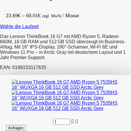
Preisspanne:
23.69
€
–
60.01
€
/ Monat
zzgl. MwSt.
23.69€
Wähle die Laufzeit
bis
60.01€
Das Lenovo ThinkBook 16 G7 mit AMD Ryzen 5, Radeon
660M, 16 GB RAM und 512 GB SSD überzeugt im Business-
Alltag. Mit 16″ IPS-Display, 180°-Scharnier, Wi-Fi 6E und
Windows 11 Pro – in Arctic Gray mit deutschem Layout und 1
Jahr Premier Support.
EAN: 0198153117635
Anfragen