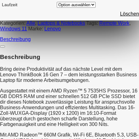
Laufzeit
Löschen
Kategorien:
Alle
,
Laptops & Notebooks
Tags:
Remote Work
,
Windows 11
Marke:
Lenovo
Beschreibung
Beschreibung
Bring deine Produktivität auf das nächste Level mit dem
Lenovo ThinkBook 16 Gen 7 – dem leistungsstarken Business
Laptop für moderne Arbeitsumgebungen.
Ausgestattet mit einem AMD Ryzen™ 5 7535HS Prozessor, 16
GB DDR5 RAM und einer schnellen 512 GB PCIe SSD bietet
dir dieses Notebook zuverlässige Leistung für anspruchsvolle
Business-Anwendungen und effizientes Multitasking. Das 16-
Zoll-WUXGA-Display (1920 x 1200) im 16:10-Format
überzeugt durch gestochen scharfe Darstellung, hohe
Farbgenauigkeit und eine Helligkeit von 300 Nits.
Mit AMD Radeon™ 660M Grafik, Wi-Fi 6E, Bluetooth 5.3, USB-