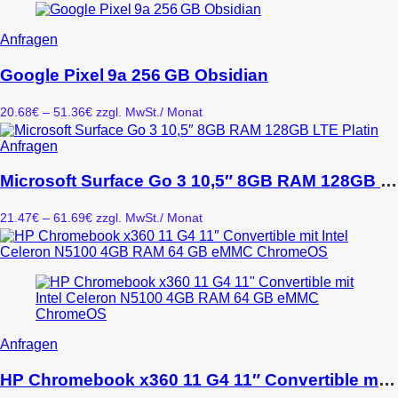
Optionen
398.58€
können
auf
Dieses
Anfragen
der
Produkt
Produktseite
weist
Google Pixel 9a 256 GB Obsidian
gewählt
mehrere
werden
Varianten
Preisspanne:
20.68
€
–
51.36
€
zzgl. MwSt.
/ Monat
auf.
20.68€
Die
bis
Dieses
Anfragen
Optionen
51.36€
Produkt
können
weist
Microsoft Surface Go 3 10,5″ 8GB RAM 128GB LTE Platin
auf
mehrere
der
Varianten
Produktseite
Preisspanne:
21.47
€
–
61.69
€
zzgl. MwSt.
/ Monat
auf.
gewählt
21.47€
Die
werden
bis
Optionen
61.69€
können
auf
der
Produktseite
gewählt
Dieses
Anfragen
werden
Produkt
weist
HP Chromebook x360 11 G4 11″ Convertible mit Intel Celeron N5100 4GB RAM 64 GB eMMC ChromeOS
mehrere