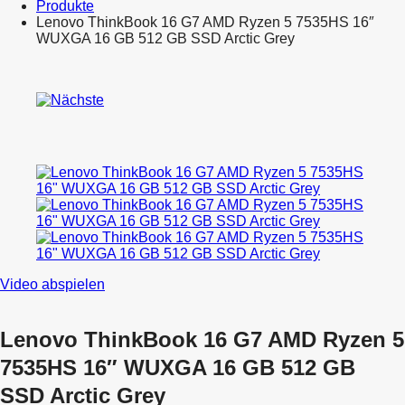
Produkte
Lenovo ThinkBook 16 G7 AMD Ryzen 5 7535HS 16″
WUXGA 16 GB 512 GB SSD Arctic Grey
Product
Lenovo
navigation
Thinkpad
Lenovo
E14
ThinkBook
G5
16
14″ Intel-
G6
Core
Intel
i7
Core
16
i5
GB
16″
RAM 512
WUXGA
GB
8
SSD
GB
256
Video abspielen
GB
SSD
Arctic
Lenovo ThinkBook 16 G7 AMD Ryzen 5
Grey
(EoL)
7535HS 16″ WUXGA 16 GB 512 GB
SSD Arctic Grey