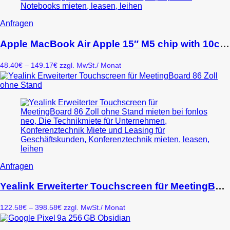
werden
Dieses
Anfragen
Produkt
weist
Apple MacBook Air Apple 15″ M5 chip with 10core CPU and 10core GPU 16GB 512GB SSD Midnight
mehrere
Varianten
Preisspanne:
48.40
€
–
149.17
€
zzgl. MwSt.
/ Monat
auf.
48.40€
Die
bis
Optionen
149.17€
können
auf
der
Produktseite
gewählt
werden
Dieses
Anfragen
Produkt
weist
Yealink Erweiterter Touchscreen für MeetingBoard 86 Zoll ohne Stand
mehrere
Varianten
Preisspanne:
122.58
€
–
398.58
€
zzgl. MwSt.
/ Monat
auf.
122.58€
Die
bis